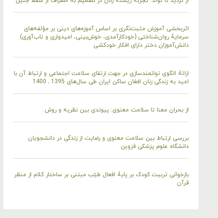
از تردید تا تولد: تجربۀ زیستۀ زنان در تصمیم به انصراف از سقط جنین
اثربخشی آموزش مثبت‌نگری بر اساس آموزه‌های دینی بر مؤلفه‌های
سرمایۀ روان‌شناختی (خودکارآمدی، خوش‌بینی، امیدواری و تاب‌آوری)
دانش‌آموزان دختر دارای افکار خودکشی
ارائۀ الگوی توانمندسازی در جهت ارتقای سلامت اجتماعی و ارتباط آن با
امید به زندگی زنان افغان ساکن ایران طی سال‌های 1395 ـ 1400
از بحران معنا تا سلامت معنوی: پیوندی بین نظریه و روش
بررسی ارتباط بین سلامت معنوی و رضایت از زندگی در دانشجویان
دانشگاه علوم پزشکی قزوین
بازخوانی تربیت کودک بر پایۀ افعال طیّب مبتنی بر ساختار کلام از منظر
قرآن