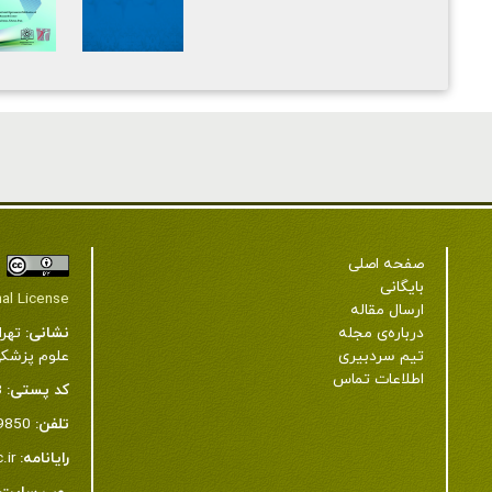
صفحه اصلی
بایگانی
nal License
ارسال مقاله
نشانی:
تهرا
درباره‌ی مجله
علوم پزشکی شهید به
تیم سردبیری
اطلاعات تماس
کد پستی:
3
تلفن:
22439850-21-98+ و 23872343-21-98+
رایانامه:
.ir