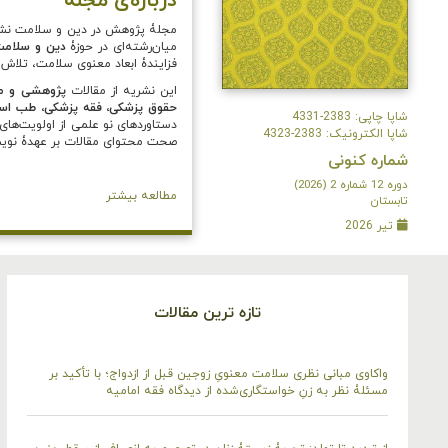
درباره‌ی مجله
مجلۀ پژوهش در دین و سلامت نشر
میان‌رشته‌ای در حوزۀ
دین و سلام
فزایندۀ ابعاد معنوی سلامت، تلاش 
این نشریه از مقالات
پژوهشی و مرو
حقوق پزشکی، فقه پزشکی، طب اسلا
شاپا چاپی: 2383-4331
دستاوردهای نو علمی از اولویت‌ها
شاپا الکترونیک: 2383-4323
صحت محتوای مقالات بر عهدۀ نوی
شماره کنونی
دوره 12 شماره 2 (2026)
مطالعه بیشتر
تابستان
تیر 2026
تازه ترین مقالات
واکاوی مبانی نظری سلامت معنویِ زوجین قبل از ازدواج؛ با تأکید بر
مسئلۀ نظر به زنِ خواستگاری‌شده از دیدگاه فقه امامیه