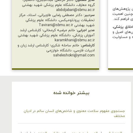
مدیر مسئول:
دکتر مرتضی عبدالجباری، دانشیار،
گروه معارف، دانشگاه علوم پزشکی شهید بهشتی
ی پژوهش‌های
abdoljabari@sbmu.ac.ir
مچنین اهمیت
سردبیر:
دکتر مصطفی رضایی طاویرانی، استاد، مرکز
 فراهم کند.
تحقیقات پروتئومیکس، دانشگاه علوم پزشکی
شهید بهشتی Tavirani@sbmu.ac.ir
خلاق پزشکی،
مدیر اجرایی:
خانم مرضیه کرمخانی؛ کارشناس ارشد
‌های اصیل و
آموزش پزشکی، دانشگاه علوم پزشکی شهید بهشتی
 و مسئولیت
karamkhani@sbmu.ac.ir
کارشناس:
خانم ساحله شکری؛ کارشناس ارشد زبان و
ادبیات فارسی، دانشگاه خوارزمی
saheleshokri@ymail.com
بیشتر خوانده شده
جستجوی مفهوم سلامت معنوی و شاخص‌های انسان سالم در ادیان
مختلف