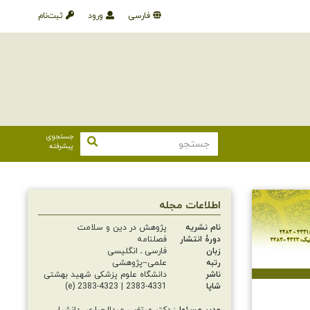
فارسی
ورود
ثبت‌نام
جستجوی
پیشرفته
اطلاعات مجله
نام نشریه
پژوهش در دین و سلامت
دورۀ انتشار
فصلنامه
زبان
فارسی ـ انگلیسی
رتبه
علمی–پژوهشی
ناشر
دانشگاه علوم پزشکی شهید بهشتی
شاپا
2383-4331 | 2383-4323 (e)