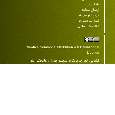
بایگانی
ارسال مقاله
درباره‌ی مجله
تیم سردبیری
اطلاعات تماس
Creative Commons Attribution 4.0 International
License
نشانی:
تهران، بزرگراه شهید چمران، ولنجک، بلوار
دانشجو، خیابان شهید اعرابی (پروانه)، دانشگاه علوم
پزشکی شهید بهشتی، ساختمان شمارۀ 2، طبقۀ 7، مرکز
مطالعات دین و سلامت.
کد پستی:
1985717443
تلفن:
22439850-21-98+ و 23872343-21-98+
رایانامه:
jrrh@sbmu.ac.ir
وب سایت:
www.journals.sbmu.ac.ir/jrrh