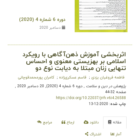
دوره 6 شماره 4 (2020)
دسامبر 2020
اثربخشی آموزش ذهن‌آگاهی با رویکرد
اسلامی بر بهزیستی معنوی و احساس
تنهایی زنان مبتلا به دیابت نوع دو
فاطمه فروغیان یزدی
قاسم عسکری‌زاده
کامران پورمحمدقوچانی
پژوهش در دین و سلامت
, دوره 6 شماره 4 (2020), 20 دسامبر 2020
,
صفحه 32-44
https://doi.org/10.22037/jrrh.v6i4.26588
چاپ شده:
2020-12-13
مقاله
دانلود
ارجاع
مراجع
آمار
اشتراک