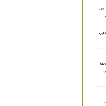
قاله
ات
نایی
‌ها
یلی
ت