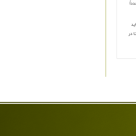
داً
ید
 در