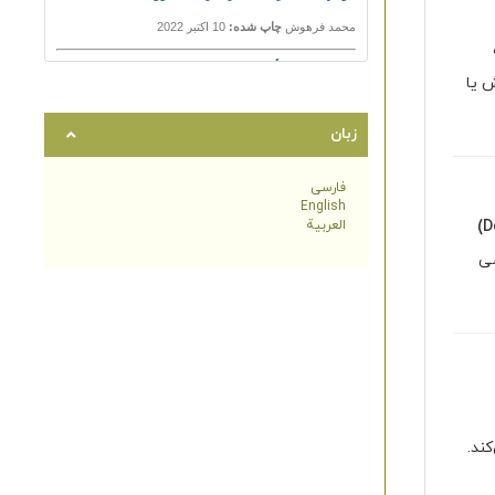
 یا
زبان
فارسی
English
العربية
سی
ند.