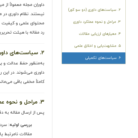
داوران مجله معمولاً از
۲. سیاست‌های داوری (دو سو کور)
نیستند. نظام داوری در 
۳. مراحل و نحوه عملکرد داوری
محتوای علمی و کیفیت نگ
رد مقاله با هیئت تحریر
۴. معیارهای ارزیابی مقالات
۵. مشابهت‌یابی و اخلاق علمی
۲. سیاست‌های داوری (دو سو کور)
۶. سیاست‌های تکمیلی
به‌منظور حفظ عدالت و ب
داوری می‌شوند. در این ر
کاملاً مخفی باقی می‌ماند
۳. مراحل و نحوه عملکرد داوری
پس از ارسال مقاله به دف
بررسی اولیه:
سردبی
مقالات نامرتبط یا