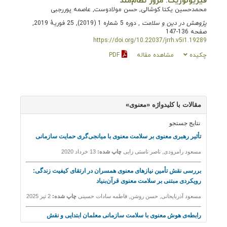
فیزیولوژیک: مرور نظام‌مند
محمدحسین یکتا کوشالی, حسن مولادوست, عاصمه پوررجبی
پژوهش در دین و سلامت
, دوره 5 شماره 1 (2019), 25 فوریهٔ 2019,
صفحه 136-147
https://doi.org/10.22037/jrrh.v5i1.19289
چکیده
مشاهده مقاله
PDF