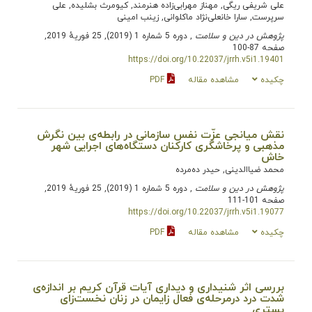
علی شریفی ریگی, مهناز مهرابی‌زاده هنرمند, کیومرث بشلیده, علی
سرپرست, سارا خانعلی‌نژاد ماکلوانی, زینب امینی
پژوهش در دین و سلامت
, دوره 5 شماره 1 (2019), 25 فوریهٔ 2019,
صفحه 87-100
https://doi.org/10.22037/jrrh.v5i1.19401
چکیده
مشاهده مقاله
PDF
نقش میانجی عزّت نفس سازمانی در رابطه‌ی بین نگرش
مذهبی و پرخاشگری کارکنان دستگاه‌های اجرایی شهر
خاش
محمد ضیاالدینی, حیدر ده‌مرده
پژوهش در دین و سلامت
, دوره 5 شماره 1 (2019), 25 فوریهٔ 2019,
صفحه 101-111
https://doi.org/10.22037/jrrh.v5i1.19077
چکیده
مشاهده مقاله
PDF
بررسی اثر شنیداری و دیداری آیات قرآن کریم بر اندازه‌ی
شدت درد درمرحله‌ی فعال زایمان در زنان نخست‌زای
بستری