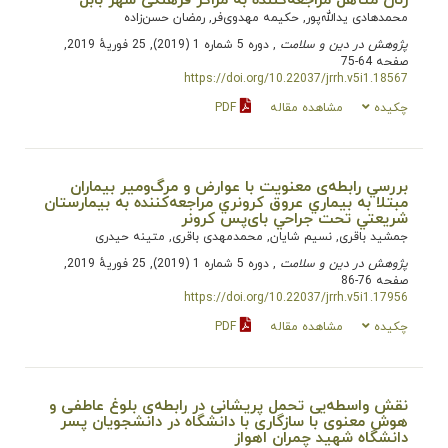
محمدهادی یدالله‌پور, حکیمه مهدوی‌فر, رمضان حسن‌زاده
پژوهش در دین و سلامت
, دوره 5 شماره 1 (2019), 25 فوریهٔ 2019,
صفحه 64-75
https://doi.org/10.22037/jrrh.v5i1.18567
چکیده
مشاهده مقاله
PDF
بررسي رابطه‌ی معنويت با عوارض و مرگ‌و‌میر بيماران
مبتلا به بيماري عروق کرونري مراجعه‌کننده به بيمارستان
شريعتي تحت جراحي بای‌پس کرونر
جمشید باقری, نسیم شایان, محمدمهدی باقری, متینه حیدری
پژوهش در دین و سلامت
, دوره 5 شماره 1 (2019), 25 فوریهٔ 2019,
صفحه 76-86
https://doi.org/10.22037/jrrh.v5i1.17956
چکیده
مشاهده مقاله
PDF
نقش واسطه‌یی تحمل پریشانی در رابطه‌ی بلوغ عاطفی و
هوش معنوی با سازگاری با دانشگاه در دانشجویان پسر
دانشگاه شهید چمران اهواز