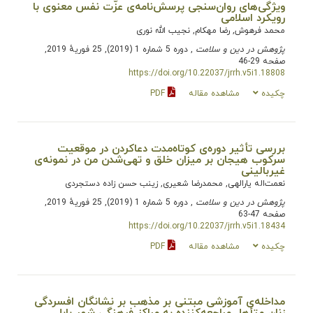
ویژگی‌های روان‌سنجی پرسش‌نامه‌ی عزّت نفس معنوی با
رویکرد اسلامی
محمد فرهوش, رضا مهکام, نجیب الله نوری
پژوهش در دین و سلامت
, دوره 5 شماره 1 (2019), 25 فوریهٔ 2019,
صفحه 29-46
https://doi.org/10.22037/jrrh.v5i1.18808
چکیده
مشاهده مقاله
PDF
بررسی تأثیر دوره‌ی کوتاه‌مدت دعاکردن در موقعیت
سرکوب هیجان بر میزان خلق و تهی‌شدن من در نمونه‌ی
غیربالینی
نعمت‌اله یارالهی, محمدرضا شعیری, زینب حسن زاده دستجردی
پژوهش در دین و سلامت
, دوره 5 شماره 1 (2019), 25 فوریهٔ 2019,
صفحه 47-63
https://doi.org/10.22037/jrrh.v5i1.18434
چکیده
مشاهده مقاله
PDF
مداخله‌ی آموزشی مبتنی بر مذهب بر نشانگان افسردگی
زنان متأهل مراجعه‌کننده به مراکز فرهنگی شهر بابل