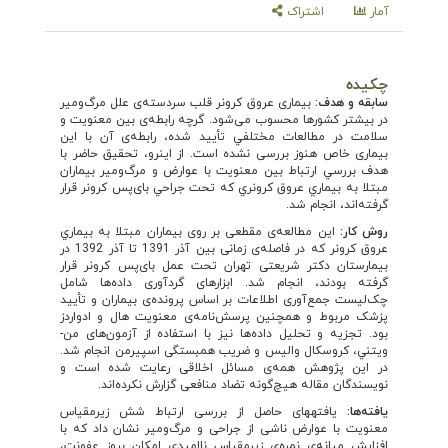
آمار
اشتراک
چکیده
سابقه و هدف:
بیماری‌ عروق كرونر قلب سردسته‌ی علل مرگ‌و‌میر
در بيشتر کشورها محسوب می‌شود. گرچه رابطه‌ی بين معنويت و
سلامت در مطالعات مختلفي تأييد شده، رابطه‌ی آن با این
بیماری خاص هنوز بررسی نشده است. از این­رو، تحقیق حاضر با
هدف بررسي ارتباط بين معنويت با عوارض و مرگ‌و‌میر بيماران
مبتلا به بيماري عروق کرونري که تحت جراحي بای‌پس کرونر قرار
گرفته‌اند، انجام شد.
روش کار:
این مطالعه‌ی مقطعی بر روی بیماران مبتلا به بيماري
عروق كرونر که در فاصله‌ی زمانی بین آذر 1391 تا آذر 1392 در
بیمارستان دکتر شریعتی تهران تحت عمل بای‌پس کرونر قرار
گرفته بودند، انجام شد. ابزارهای گردآوری داده‌ها شامل
چک‌لیست جمع‌آوری اطلاعات بر اساس پرونده‌ی بیماران و تأیید
پزشک مربوط و همچنین پرسش‌نامه‌ی معنویت هال و ادواردز
بود. تجزیه و تحلیل داده‌ها نیز با استفاده از آزمون‌‌های من-
ويتني، كروسكال واليس و ضریب همبستگی اسپیرمن انجام شد.
در این پژوهش همه‌ی مسائل اخلاقی رعایت شده است و
نویسندگان مقاله هیچ‌گونه تضاد منافعی گزارش نکرده‌اند.
یافته‌ها:
یافته­های حاصل از بررسی ارتباط شش زیرمقیاس
معنویت با عوارض ناشی از جراحی و مرگ‌و‌میر نشان داد که با
افزایش میانه‌ی نمره‌ی زیرمقیاس ناامیدی امکان بروز عفونت،