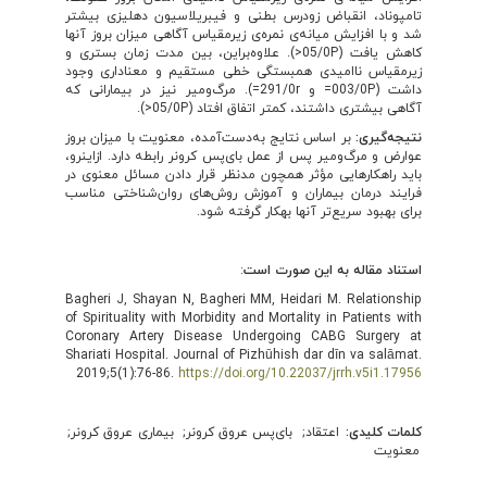
تامپوناد، انقباض زودرس بطنی و فیبریلاسیون دهلیزی بیشتر
شد و با افزایش میانه‌ی نمره‌ی زیرمقیاس آگاهی میزان بروز آنها
کاهش یافت (05/0P<). علاوه‌براین، بین مدت زمان بستری و
زیرمقیاس ناامیدی همبستگی خطی مستقیم و معناداری وجود
داشت (003/0P= و 291/0r=). مرگ‌و‌میر نیز در بیمارانی که
آگاهی بیشتری داشتند، کمتر اتفاق افتاد (05/0P<).
نتیجه
گیری:
بر اساس نتایج به‌دست‌آمده، معنویت با میزان بروز
عوارض و مرگ‌و‌میر پس از عمل بای‌پس کرونر رابطه دارد. ازاین­رو،
باید راهکارهایی مؤثر همچون مدنظر قرار دادن مسائل معنوی در
فرايند درمان بيماران و آموزش روش‌های روان‌شناختی مناسب
برای بهبود سریع‌تر آنها به­کار گرفته شود.
استناد مقاله به این صورت است
:
Bagheri J, Shayan N, Bagheri MM, Heidari M. Relationship
of Spirituality with Morbidity and Mortality in Patients with
Coronary Artery Disease Undergoing CABG Surgery at
Shariati Hospital. Journal of Pizhūhish dar dīn va salāmat.
2019;5(1):76-86.
https://doi.org/10.22037/jrrh.v5i1.17956
کلمات کلیدی:
اعتقاد
بای‌پس عروق کرونر
بیماری عروق کرونر
معنویت