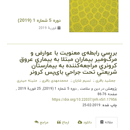
دوره 5 شماره 1 (2019)
فوریهٔ 2019
بررسي رابطه‌ی معنويت با عوارض و
مرگ‌و‌میر بيماران مبتلا به بيماري عروق
کرونري مراجعه‌کننده به بيمارستان
شريعتي تحت جراحي بای‌پس کرونر
جمشید باقری
نسیم شایان
محمدمهدی باقری
متینه حیدری
پژوهش در دین و سلامت
, دوره 5 شماره 1 (2019), 25 فوریهٔ 2019
,
صفحه 76-86
https://doi.org/10.22037/jrrh.v5i1.17956
چاپ شده:
2019-02-25
مقاله
دانلود
ارجاع
مراجع