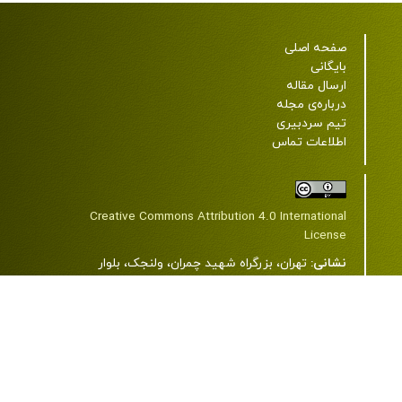
صفحه اصلی
بایگانی
ارسال مقاله
درباره‌ی مجله
تیم سردبیری
اطلاعات تماس
Creative Commons Attribution 4.0 International
License
نشانی:
تهران، بزرگراه شهید چمران، ولنجک، بلوار
دانشجو، خیابان شهید اعرابی (پروانه)، دانشگاه علوم
پزشکی شهید بهشتی، ساختمان شمارۀ 2، طبقۀ 7، مرکز
مطالعات دین و سلامت.
کد پستی:
1985717443
تلفن:
22439850-21-98+ و 23872343-21-98+