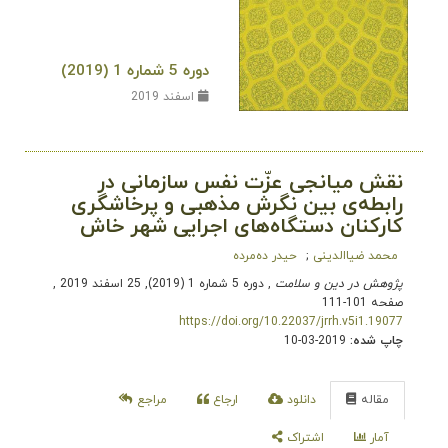
دوره 5 شماره 1 (2019)
اسفند 2019
نقش میانجی عزّت نفس سازمانی در
رابطه‌ی بین نگرش مذهبی و پرخاشگری
کارکنان دستگاه‌های اجرایی شهر خاش
محمد ضیاالدینی
حیدر ده‌مرده
پژوهش در دین و سلامت
, دوره 5 شماره 1 (2019), 25 اسفند 2019
,
صفحه 101-111
https://doi.org/10.22037/jrrh.v5i1.19077
چاپ شده:
2019-03-10
مقاله
دانلود
ارجاع
مراجع
آمار
اشتراک