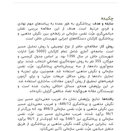
چکیده
سابقه و هدف:
پرخاشگری به‌ طور عمده به پیامدهای مهم نهادی
و فردی مرتبط است. هدف از اين مطالعه بررسی نقش
ميانجي‌گری عزّت نفس سازمانی در رابطه‌ی بین نگرش مذهبی و
پرخاشگری کارکنان دستگاه‌های اجرایی شهرستان خاش است.
روش کار:
مطالعه‌ی حاضر از نوع توصیفی با روش تحلیل مسیر
است. جامعه‌ی آماري شامل تمام کارکنان (5000 نفر) ادارات
شهرستان خاش در سال 1396 بود. بر اساس جدول کرجسی و
مورگان، 355 نفر به روش نمونه‌گيري تصادفي انتخاب شدند. برای
جمع‌آوری داده‌ها، از سه پرسش‌نامه‌ی پرخاشگری، عزّت نفس
سازمانی و نگرش مذهبی استفاده شد. همچنین، برای تجزیه و
تحلیل داده‌ها از روش حداقل مربعات جزئی؛ و برای آزمون
فرضیه‌های تحقیق از روش آزمون معادلات ساختاری استفاده شد.
در این پژوهش همه‌ی مسائل اخلاقی رعایت شده است و
نویسندگان مقاله هیچ‌گونه تضاد منافعی گزارش نکرده‌اند.
یافته‌ها:
نتایج پژوهش نشان داد ضریب معنی‌داری مسیر بین
نگرش مذهبی و پرخاشگری 449/12؛ و ضریب معنی‌داری مسیر
بین نگرش مذهبی و عزّت نفس سازمانی 498/3 بود که بزرگ‌تر از
96/1 برآورد شدند. ضریب معنی‌داری مسیر بین عزّت نفس
سازمانی و پرخاشگری نیز 544/1 بود که کوچک‌تر از 96/1 برآورد
شد. بنابراین می‌توان گفت نگرش مذهبی بر پرخاشگری از طریق
متغیّر میانجی عزّت نفس سازمانی تأثیر نمی‌گذارد.