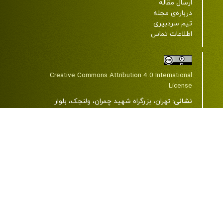
ارسال مقاله
درباره‌ی مجله
تیم سردبیری
اطلاعات تماس
Creative Commons Attribution 4.0 International
License
نشانی:
تهران، بزرگراه شهید چمران، ولنجک، بلوار
دانشجو، خیابان شهید اعرابی (پروانه)، دانشگاه علوم
پزشکی شهید بهشتی، ساختمان شمارۀ 2، طبقۀ 7، مرکز
مطالعات دین و سلامت.
کد پستی:
1985717443
تلفن:
22439850-21-98+ و 23872343-21-98+
رایانامه:
jrrh@sbmu.ac.ir
وب سایت:
www.journals.sbmu.ac.ir/jrrh
تمامی حقوق این وب‌سایت متعلق به
نشریۀ پژوهش در