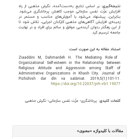
نتیجه
گیری:
بر اساس نتایج به‌دست‌آمده، نگرش مذهبی از راه
افزایش عزّت نفس سازمانی موجب کاهش پرخاشگری می‌شود.
بنابراین، پیشنهاد می‌شود با آموزش‌های مناسب و مستمر در
زمینه‌ی افزایش آگاهی‌های مذهبی کارکنان اجرایی، تلاش شود تا
از این رهگذر بتوان آینده‌یی موفق و سالم برای افراد و در نهایت
جامعه ترسیم کرد.
استناد مقاله به این صورت است
:
Ziaaddini M, Dahmardeh H. The Mediating Role of
Organizational Self-esteem in the Relationship between
Religious Attitude and Aggression among Staff of
Administrative Organizations in Khash City. Journal of
Pizhūhish dar dīn va salāmat. 2019;5(1):101-11.
https://doi.org/10.22037/jrrh.v5i1.19077
کلمات کلیدی:
پرخاشگری؛ عزّت نفس سازمانی؛ نگرش مذهبی