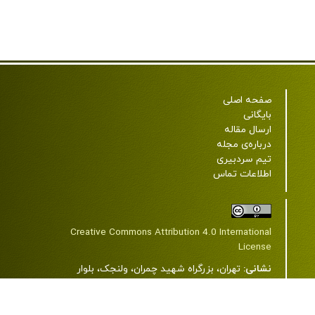
صفحه اصلی
بایگانی
ارسال مقاله
درباره‌ی مجله
تیم سردبیری
اطلاعات تماس
Creative Commons Attribution 4.0 International
License
نشانی:
تهران، بزرگراه شهید چمران، ولنجک، بلوار
دانشجو، خیابان شهید اعرابی (پروانه)، دانشگاه علوم
پزشکی شهید بهشتی، ساختمان شمارۀ 2، طبقۀ 7، مرکز
مطالعات دین و سلامت.