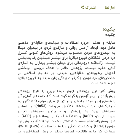
آمار
اشتراک
چکیده
چکیده
سابقه و هدف:
امروزه اعتقادات و سبک‌های مقابله‌ی مذهبی
عامل مهم ایجاد آرامش روانی و سازگاری فردی در بیماران مبتلا
به بیماری‌های مزمن محسوب می‌شود. روش‌های کنونی کنترل
درد مزمن نشانگان فیبرومیالژیا برای بیشتر مبتلایان رضایت
بخش
نیست. ازآنجاکه دارودرمانی برای درمان بیشتر بیماران به اندازه‌ی
کافی مفید نیست، پژوهش حاضر با هدف بررسی اثربخشی
آموزش راهبردهای مقابله‌یی مبتنی بر تعالیم اسلامی بر
شاخص
های درد مزمن و کیفیت زندگی زنان مبتلا به فیبرومیالژیا
انجام شده است.
روش کار:
این پژوهش ازنوع نیمه‌
تجربي با طرح پژوهش
پيش‌آزمون - پس‌آزمون با گروه گواه است که جامعه‌ی آماری آن
را همه‌ی زنان مبتلا به فیبرومیالژیا از میان مراجعه
کنندگان به
کلینیک
های درد کرمانشاه تشکیل می‌دهد (53
=
N)؛ بر اساس
معیارهای ورود به پژوهش و همچنین معیارهای انجمن
بین‌المللی درد (IASP) و دانشگاه آمریکایی روماتولوژی (ACR) و
نیز پرسش‌نامه
های جمعیت
شناختی، شدت درد (PIS)، پذیرش درد
مزمن (CPAQ) و کیفیت زندگی مرتبط با سلامت (26-WHOQL)؛
بیمارانی که دارای بالاترین نمره‌ها بودند، با روش نمونه‌
گیری در