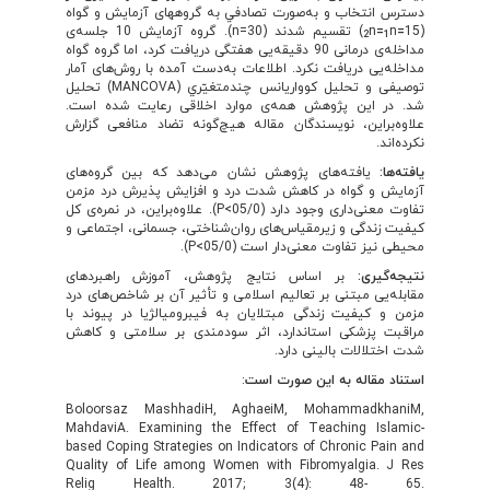
دسترس انتخاب و به‌صورت تصادفي به گروه­های آزمايش و گواه
(15
=
=
n
n) تقسيم شدند (30=n). گروه آزمايش 10 جلسه‌ی
2
1
مداخله‌ی ‌درمانی 90 دقیقه‌یی هفتگی دريافت کرد، اما گروه گواه
مداخله‌یی دریافت نکرد. اطلاعات به‌دست ‌آمده با روش
های آمار
توصیفی و تحليل کوواريانس چندمتغيّري (MANCOVA) تحليل
شد. در این پژوهش همه‌ی موارد اخلاقی رعایت شده است.
علاوه‌براین، نویسندگان مقاله هیچ‌گونه تضاد منافعی گزارش
نکرده‌اند.
یافته‌ها:
یافته‌های پژوهش نشان می‌دهد که بین گروه‌های
آزمایش و گواه در کاهش شدت درد و افزایش پذیرش درد مزمن
تفاوت معنی‌داری وجود دارد (05/0>P). علاوه‌براین، در نمره‌ی کل
کیفیت زندگی و زیرمقیاس‌های روان‌شناختی، جسمانی، اجتماعی و
محیطی نیز تفاوت معنی‌دار است (05/0>P).
نتیجه‌گیری:
بر اساس نتایج پژوهش، آموزش راهبردهای
مقابله‌یی مبتنی بر تعالیم اسلامی و تأثیر آن بر شاخص
های درد
مزمن و کیفیت زندگی مبتلایان به فیبرومیالژیا در پیوند با
مراقبت پزشکی استاندارد، اثر سودمندی بر سلامتی و کاهش
شدت اختلالات بالینی دارد.
استناد مقاله به این صورت است
:
Boloorsaz MashhadiH, AghaeiM, MohammadkhaniM,
MahdaviA. Examining the Effect of Teaching Islamic-
based Coping Strategies on Indicators of Chronic Pain and
Quality of Life among Women with Fibromyalgia. J Res
Relig Health. 2017; 3(4): 48- 65.