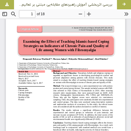
بررسی اثربخشی آموزش راهبردهای مقابله‌یی مبتنی بر تعالیم اسلامی بر شاخص‌های درد مزمن و کیفیت زندگی زنان مبتلا به فیبرومیالژیا