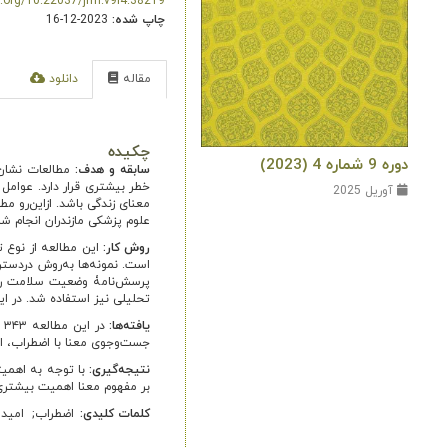
i.org/10.22037/jrrh.v9i4.38219
چاپ شده:
2023-12-16
مقاله
دانلود
ا
چکیده
دوره 9 شماره 4 (2023)
سابقه و هدف:
مطالعات نشان
خطر بیشتری‌ قرار دارد. عوام
آوریل 2025
معنای زندگی باشد. ازاین‌رو 
علوم پزشکی مازندران انجام ش
روش کار:
است. نمونه‌ها به‌روش دردستر
تحلیلی نیز استفاده شد. در ا
یافته
ها:
جست‌وجوی معنا با اضطراب، اس
نتیجه
گیری:
با توجه به اهمیت
بر مفهوم معنا اهمیت بیشتری
کلمات کلیدی:
اضطراب
امیدو