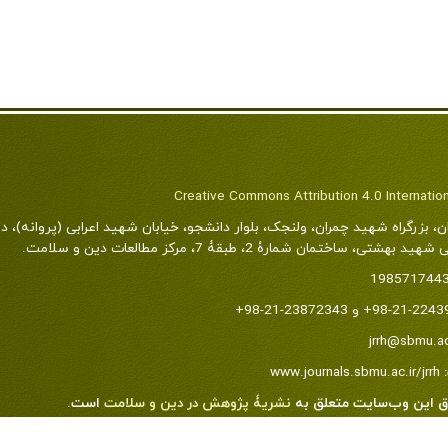
Creative Commons Attribution 4.0 Internatio
ن، بزرگراه شهید چمران، ولنجک، بلوار دانشجو، خیابان شهید اعرابی (پروانه)، د
شتی، ساختمان شمارۀ 2، طبقۀ 7، مرکز مطالعات دین و سلامت.
198571744
jrrh@sbmu.ac
www.journals.sbmu.ac.ir/jrrh
ق این وب‌سایت متعلق به
نشریۀ پژوهش در دین و سلامت
است
.