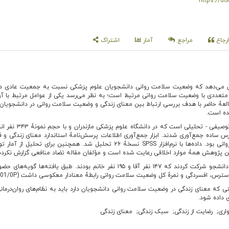
https://do
رجاع
مراجع
آمار
اشتراک
 می‌دهد که وضعیت سلامت روانی دانشجویان علوم پزشکی نسبت به جمعیت عادی د
ل متعددی با وضعیت سلامت روانی مرتبط است؛ به نظر می‌رسد یکی از عوامل مرتبط با آ
مطالعۀ حاضر با هدف بررسی ارتباط بین معنای زندگی و وضعیت سلامت روانی در دانشجویان 
ده است.
این مطالعه از نوع توصیفی - تحلیلی است که در د
س ساده جمع‌آوری شدند. ابزار جمع‌آوری اطلاعات پرسش‌نامۀ استاندارد معنای زندگی و فر
پرسش‌نامۀ وضعیت سلامت روانی بود. داده‌ها با نرم‌افزار SPSS نسخۀ ۲۶ تحلیل شد. همچنین برای تحلی
ین پژوهش همۀ موارد اخلاقی رعایت شده است و مؤلفان مقاله تضاد منافعی گزارش نکرده‌ا
در این مطالعه ۳۴۳ دانشجو شرکت کردند که ۱۴۷ نفر آقا و ۱۹۵ نفر خانم بودند. طبق یافته‌ها گوی
ترس، افسردگی و نمرۀ کل وضعیت سلامت روانی رابطۀ معنادار معکوسی داشت (01/0P<
ی که معنای زندگی در وضعیت سلامت روانی دانشجویان دارد باید به نظام‌های روان‌درمان
 داده شود.
اری
رضایت از زندگی
سبک زندگی
معنای زندگی