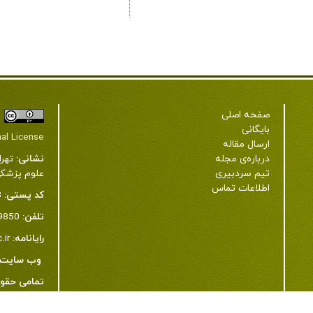
صفحه اصلی
بایگانی
nal License
ارسال مقاله
نشانی:
تهرا
درباره‌ی مجله
علوم پزشکی شهید به
تیم سردبیری
اطلاعات تماس
کد پستی:
3
تلفن:
22439850-21-98+ و 23872343-21-98+
رایانامه:
.ir
وب سایت:
تمامی حقو