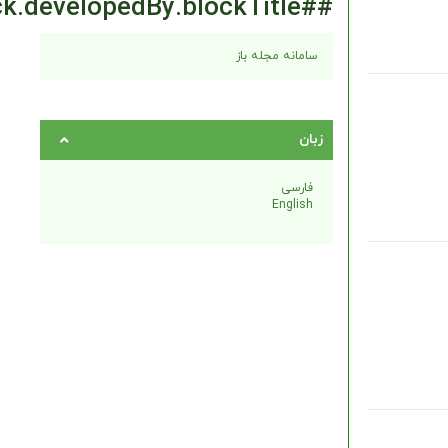
##plugins.block.developedBy.blockTitle##
سامانه مجله باز
زبان
فارسی
English