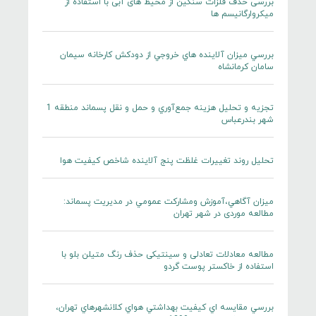
بررسی حذف فلزات سنگین از محیط های آبی با استفاده از
میکروارگانیسم ها
بررسي ميزان آلاينده هاي خروجي از دودكش كارخانه سيمان
سامان كرمانشاه
تجزيه و تحليل هزينه جمع‌آوري و حمل و نقل پسماند منطقه 1
شهر بندرعباس
تحليل روند تغييرات غلظت پنج آلاينده شاخص كيفيت هوا
ميزان آگاهي،آموزش ومشاركت عمومي در مديريت پسماند:
مطالعه موردی در شهر تهران
مطالعه معادلات تعادلی و سینتیکی حذف رنگ متیلن بلو با
استفاده از خاکستر پوست گردو
بررسي مقايسه اي كيفيت بهداشتي هواي كلانشهرهاي تهران،