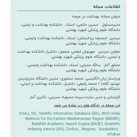
اطلاعات مجله
عنوان مجله:
بهداشت در عرصه
مدیرمسئول:
حسین حاتمی؛ استاد، دانشکده بهداشت و ایمنی،
دانشگاه علوم پزشکی شهید بهشتی
سردبیر:
احمدرضا یزدانبخش؛ استاد، دانشکده بهداشت وایمنی،
دانشگاه علوم پزشکی شهید بهشتی
معاون سردبیر: مهرنوش ابطحی محصل، دانشیار دانشکده بهداشت
و ایمنی، دانشگاه علوم پزشکی شهید بهشتی
مشاور آمار:
یدالله محرابی: استاد، دانشکده بهداشت وایمنی،
دانشگاه علوم پزشکی شهید بهشتی
ویراستار زبان انگلیسی:
محمد منشوری:
مدرس دانشگاه متروپلیتن
تورنتو، کانادا /
محمد رفیعی: دانشیار، دانشکده بهداشت و ایمنی،
دانشگاه علوم پزشکی شهید بهشتی
کارشناس و مدیر سایت:سیده محبوبه حسینی، دکتری آمار
این مجله در پایگاه های زیر نمایه می شود
DOAJ
,
ISC,
Sientific Information Database (SID), WHO Index
Medicus for the Eastern Mediterranean Region (IMEMR)
,
Bielefeld Academic Search Engine (BASE),
Scientific
Indexing service (SIS),
Civilica
,
Magiran,
Barakatkns,
InfoBae