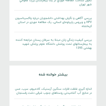
تحول سلامت: مطالعه موردي در يك بيمارستان بزرگ عمومي
شهر تهران
بررسی آگاهی و نگرش بهداشتی دانشجویان در‎باره واکسیناسیون
HPV و ویروس پاپیلومای انسانی، یک مطالعه موردی در استان
کرمانشاه
بررسی کیفیت زندگی زنان مبتلا به سرطان پستان مراجعه کننده
به بیمارستانهای تحت پوشش دانشگاه علوم پزشکی شهید
بهشتی 1395
بیشتر خوانده شده
اندازه گیری غلظت فلزات سنگین آرسنیک، کادمیوم، سرب، مس
در منابع آب آشامیدنی روستاهای جنوب شرقی دشت رفسنجان