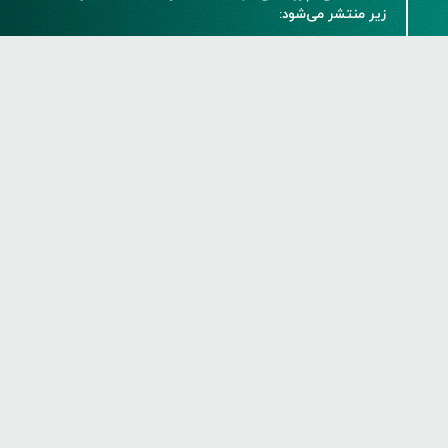
زیر منتشر می‌شود:
Creative Commons Attribution 4.0 International
(CC BY 4.0)
شاپای چاپی:
2322-5130
شاپای الکترونیکی:
1375-2383