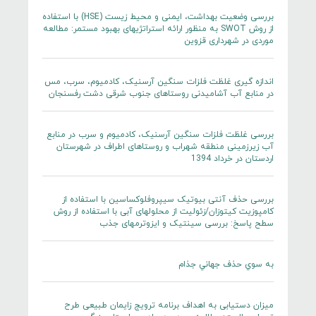
بررسی وضعیت بهداشت، ایمنی و محیط زیست (HSE) با استفاده
از روش SWOT به منظور ارائه استراتژیهای بهبود مستمر: مطالعه
موردی در شهرداری قزوین
اندازه گیری غلظت فلزات سنگین آرسنیک، کادمیوم، سرب، مس
در منابع آب آشامیدنی روستاهای جنوب شرقی دشت رفسنجان
بررسی غلظت فلزات سنگین آرسنیک، کادمیوم و سرب در منابع
آب زیرزمینی منطقه شهراب و روستاهای اطراف در شهرستان
اردستان در خرداد 1394
بررسی حذف آنتی بیوتیک سیپروفلوکساسین با استفاده از
کامپوزیت کیتوزان/زئولیت از محلولهای آبی با استفاده از روش
سطح پاسخ: بررسی سینتیک و ایزوترمهای جذب
به سوي حذف جهاني جذام
ميزان دستيابی به اهداف برنامه ترویج زایمان طبيعی طرح