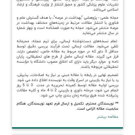
نشریات علوم پزشکی کشور و مجوز انتشار از وزارت فرهنگ و ارشاد
اسلامی می‌باشد.
مجله‌ علمی - پژوهشی "بهداشت در عرصه"، با هدف گسترش علم و
فناوري با انتشار مقالات مرتبط در زمينه‌هاي مختلف بهداشت در
عرصه منتشر مي‌شود. مجله به صورت فصلنامه است و چهار شماره
در سال منتشر می‌نماید.
تمام نسخه‌های دست‌نوشته ارسالی، برای تیم مجله، محرمانه
تلقی می‌شود. مقالات ارسالی تحت فرآیند بررسی دقیق توسط
حداقل 3 داور که در حوزه مربوط به مقاله خاص، تخصص دارند،
قرار می­ گیرند. مقاله ارسالی حاصل از طرح های تحقیقاتی، پایان
نامه و موارد دیگر باید دارای کد اخلاق مصوب دانشگاه با مؤسسه
تحقیقاتی مربوطه باشند.
تصمیم نهایی در رابطه با مقاله مبنی بر نیاز به اصلاحات، پذیرش،
رد یا نیاز به بازبینی در اسرع وقت به نویسنده اطلاع داده می شود.
بررسی اولیه مقاله توسط کمیته تحریریه در مدت 3 تا 5 روز
انجام می شود، مرحله داوری و بازبینی 2 تا 4 ماه و کلیه مقالات
پذیرفته شده طبق برنامه زمان بندی چاپ می شود.
** نویسندگان محترم،
تکمیل و ارسال فرم تعهد نویسندگان، هنگام
سابمیت مقاله الزامی است.
مطالعه بیشتر