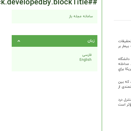
##plugins.block.developedBy.blockTitle##
سامانه مجله باز
زبان
تحقيقات
یمار بر
فارسی
دانشگاه
English
فتند. مداخله
یکا براي
 که بین
رضایتمندی از
ترل درد
مؤثر است