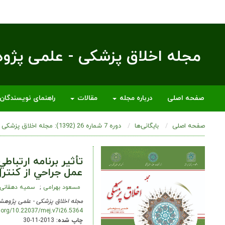
مجله اخلاق پزشکی - علمی پژ
صفحه اصلی
درباره مجله
مقالات
راهنمای نویسندگان
صفحه اصلی
بایگانی‌ها
دوره 7 شماره 26 (1392): مجله اخلاق پزشکی
تأثیر برنامه ارتباط
عمل جراحي از كنترل
مسعود بهرامی
سمیه دهقانی
مجله اخلاق پزشکی - علمی پژوهش
i.org/10.22037/mej.v7i26.5364
چاپ شده:
2013-11-30