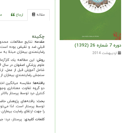
مقاله
ارجاع
مر
چکیده
مقدمه:
نتايج مطالعات محدود 
دوره 7 شماره 26 (1392)
قبلي ضد و نقيض بوده است. ه
رضایتمندی بیماران مبتلا به سر
اردیبهشت 2014
روش:
این مطالعه يك کارآزما
شامل آموزش قبل از عمل، ارتبا
سنجش رضايتمندي بيماران از بر
یافته‌ها:
مقایسه میانگین اختلا
کنترل درد توسط پرستار بالاتر ا
بحث:
یافته‌های پژوهش حاضر ح
توسط پرستار است. لذا می‌توان
را جهت ارتقای رضایت بیماران 
کلمات کلیدی:
پرستار، درد؛ جر