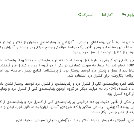
اجع
آمار
اشتراک
مربوط به تأثیر برنامه‌هاي ارتباطی ـ آموزشي بر رضايتمندي بيماران از كنترل درد در 
دف این مطالعه بررسی تأثیر یک برنامه مراقبتی جامع مبتنی بر ارتباط و آموزش به ب
طان از کنترل درد بعد از عمل جراحی بود.
یی بالینی دو گروهی با طرح قبل و بعد است كه در بیمارستان سيدالشهداء وابسته به 
علوم پزشكي اصفهان در سال 1389 انجام شد. 70 بیمار به صورت تصادفی در یکی از دو گروه آزمون و کنترل قرار گر
ط بعد از عمل و پایش درد توسط پرستار بود. از پرسشنامه نتایج بیمار ـ جامعه درد آمر
نامه بكاررفته براي كنترل درد استفاده شد.
ف نمره رضایتمندی کلی از کنترل درد و رضایتمندی از کنترل درد توسط پرستار نشان داد
دو گروه تفاوت معناداری وجود داشت (0/05>p)، به عبارت دیگر در گروه آزمون رضایتمندی کلی از کنترل درد و 
ز گروه کنترل بود.
اکی از تأثیر مثبت برنامه مراقبتی بر رضایتمندی کلی از کنترل درد و رضایتمندی از کن
 برنامه آموزشي ـ ارتباطی مذکور را که شیوه‌ای آسان، ارزان‌قیمت، قابل اجرا، ایمن و 
بعد از عمل جراحی بکار بست.
احي، آموزش به بيمار؛ ارتباط، كنترل درد؛ كارآزمايي باليني؛ سرطان؛ رضایتمندی