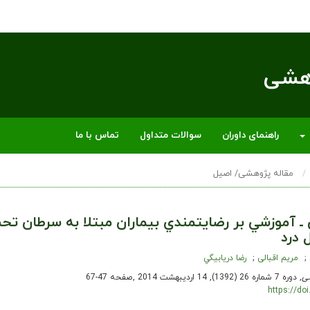
وهشی
راهنمای داوران
سوالات متداول
تماس با ما
مقاله پژوهشی/ اصیل
ي ـ آموزشي بر رضايتمندي بيماران مبتلا به سرطان تح
 درد
مریم اقبالی
رضا دريابيگي
ی
, دوره 7 شماره 26 (1392), 14 اردیبهشت 2014
,
صفحه 47-67
https://do