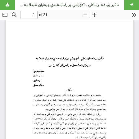
تأثیر برنامه ارتباطي ـ آموزشي بر رضايتمندي بيماران مبتلا به سرطان تحت عمل جراحي از كنترل درد