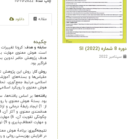
چاپ شده:
2022-10-10
مقاله
دانلود
ا
چکیده
سابقه و هدف:
کرونا تغییرات 
دوره 8 شماره SI (2022)
است. هوش معنوی مهارت به‌ک
سپتامبر 2022
هدف پژوهش حاضر تدوین بستۀ 
فراگیر بود.
روش کار:
روش این پژوهش تحل
مقیاس‌ها و بسته‌های آموزشی
اسلامی مرتبط جمع‌آوری، تحل
هوش معنوی با رویکرد اسلامی 
یافته
ها:
بر اساس یافته‌ها، 
و مهارت انعطاف‌پذیری و 9) توکّل به خدا و جمع‌بندی.
نتیجه
گیری:
برنامۀ هوش معنوی
در افزایش بهزیستی روانی و ر