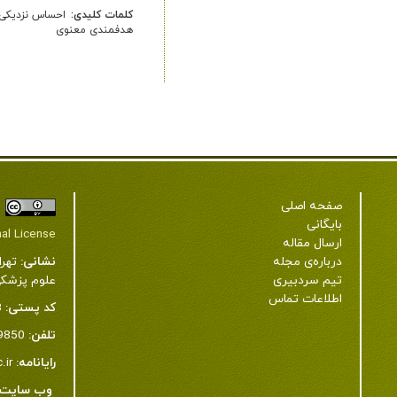
کلمات کلیدی:
احساس نزدیکی 
هدفمندی معنوی
صفحه اصلی
بایگانی
nal License
ارسال مقاله
نشانی:
تهرا
درباره‌ی مجله
علوم پزشکی شهید به
تیم سردبیری
اطلاعات تماس
کد پستی:
3
تلفن:
22439850-21-98+ و 23872343-21-98+
رایانامه:
.ir
وب سایت: