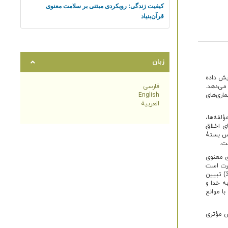
زبان
ایش داده
می‌دهد.
فارسی
اری‌های
English
العربية
لفه‌ها،
ی اخلاق
پس بستۀ
ت.
ی معنوی
ۀ 90 دقیقه‌ای است که عبارت است
از: 1) ایجاد رابطۀ درمانی و ارائۀ اهداف و منطق برنامه، 2) آشنایی با هوش معنوی و نقش آن در مواجهه با مشکلات، 3) تبیین
ار احساس نزدیکی به خدا و
گونگی تقویت آن، 8) مهارت مقابله با موانع
ش مؤثری