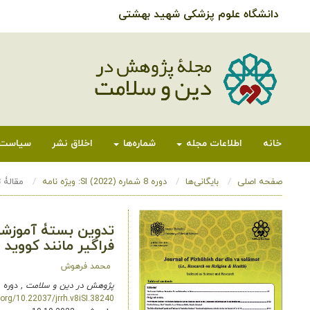
دانشگاه علوم پزشکی شهید بهشتی
خانه
اطلاعات مجله
شماره‌ها
اخلاق نشر
سیاست‌
صفحه اصلی
بایگانی‌ها
دوره 8 شماره SI (2022): ویژه نامه
مقالۀ ت
تدوین بستۀ آموزشی 
فراگیر مانند کووید 19
محمد فرهوش
پژوهش در دین و سلامت
, دوره 8 شماره SI (2022), 23 سپتامبر 2022
.org/10.22037/jrrh.v8iSI.38240