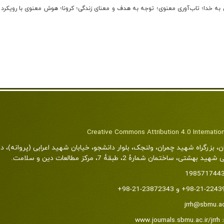
به خدا؛ تاب‌آوری معنوی؛ توجه به هدف و معنای زندگی؛ کرونا؛ هوش معنوی با رویکرد 
Creative Commons Attribution 4.0 Internatio
ن، بزرگراه شهید چمران، ولنجک، بلوار دانشجو، خیابان شهید اعرابی (پروانه)، د
شتی، ساختمان شمارۀ 2، طبقۀ 7، مرکز مطالعات دین و سلامت.
198571744
jrrh@sbmu.ac
www.journals.sbmu.ac.ir/jrrh