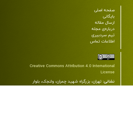
صفحه اصلی
بایگانی
ارسال مقاله
درباره‌ی مجله
تیم سردبیری
اطلاعات تماس
Creative Commons Attribution 4.0 International
License
نشانی:
تهران، بزرگراه شهید چمران، ولنجک، بلوار
دانشجو، خیابان شهید اعرابی (پروانه)، دانشگاه علوم
پزشکی شهید بهشتی، ساختمان شمارۀ 2، طبقۀ 7، مرکز
مطالعات دین و سلامت.
کد پستی:
1985717443
تلفن:
22439850-21-98+ و 23872343-21-98+
رایانامه:
jrrh@sbmu.ac.ir