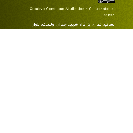
Creative Commons Attribution 4.0 International
License
نشانی:
تهران، بزرگراه شهید چمران، ولنجک، بلوار
دانشجو، خیابان شهید اعرابی (پروانه)، دانشگاه علوم
پزشکی شهید بهشتی، ساختمان شمارۀ 2، طبقۀ 7، مرکز
مطالعات دین و سلامت.
کد پستی:
1985717443
تلفن:
22439850-21-98+ و 23872343-21-98+
رایانامه:
jrrh@sbmu.ac.ir
وب سایت:
www.journals.sbmu.ac.ir/jrrh
تمامی حقوق این وب‌سایت متعلق به
نشریۀ پژوهش در
دین و سلامت
است
.