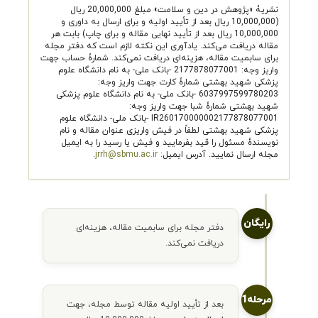
نشریۀ «پژوهش در دین و سلامت» مبلغ 20,000,000 ریال
(10,000,000 ریال بعد از تأیید اولیه و برای ارسال به داوری و
10,000,000 ریال بعد از تأیید نهایی مقاله و برای چاپ) بابت هر
مقاله دریافت می‌کند. یادآوری این نکته لازم است که دفتر مجله
برای سابمیت مقاله، هزینه‌ای دریافت نمی‌کند. شمارۀ حساب جهت
واریز وجه: 2177878077001 -بانک ملی- به نام دانشگاه علوم
پزشکی شهید بهشتی شمارۀ کارت جهت واریز وجه:
6037997599780203 -بانک ملی- به نام دانشگاه علوم پزشکی
شهید بهشتی شمارۀ شبا جهت واریز وجه:
IR260170000002177878077001 -بانک ملی- دانشگاه علوم
پزشکی شهید بهشتی لطفاً در فیش واریزی عنوان مقاله و نام
نویسندۀ مسئول را قید بفرمایید و فیش یا رسید را به ایمیل
مجله ارسال نمایید. آدرس ایمیل:
jrrh@sbmu.ac.ir
.
رایگان
دفتر مجله برای سابمیت مقاله، هزینه‌ای
دریافت نمی‌کند.
مرحله1
بعد از تأیید اولیه مقاله توسط مجله، جهت