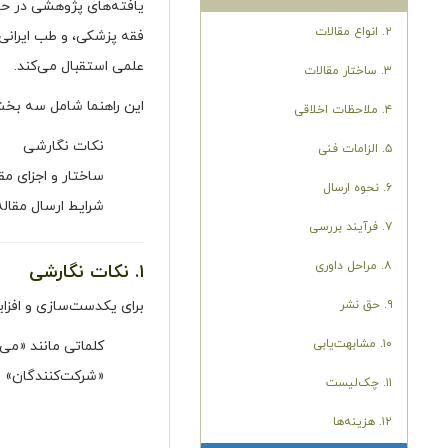
یافته‌های پژوهشی در حو
۲. انواع مقالات
فقه پزشکی، و طب ایرانی–
علمی استقبال می‌کند.
۳. ساختار مقالات
این راهنما شامل سه بخ
۴. ملاحظات اخلاقی
نکات نگارشی
۵. الزامات فنی
ساختار و اجزای مق
۶. نحوه ارسال
شرایط ارسال مقال
۷. فرآیند بررسی
۸. مراحل داوری
۱. نکات نگارشی
۹. حق نشر
برای یکدست‌سازی و افز
۱۰. مشابهت‌یابی
کلماتی مانند «می
«شرکت‌کنندگان» و
۱۱. چک‌لیست
۱۲. هزینه‌ها