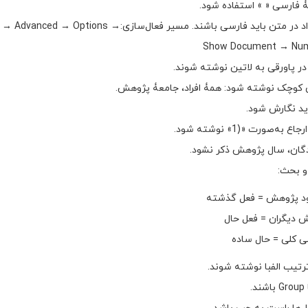
مۀ فارسی « » استفاده شود.
تمام اسامی و اعداد در متن باید فارسی باشند. مسیر فعال‌سازی:Advanced → Options
Show Document → Num
در پاورقی به لاتین نوشته شوند.
ی کوچک نوشته شود: همۀ افراد، جامعۀ پژوهش.
دید نگارش شود.
ه‌صورت «(1» نوشته شود.
گان، سال پژوهش ذکر نشود.
و بحث:
ود پژوهش = فعل گذشته
 دیگران = فعل حال
می کلی = حال ساده
رتیب الفبا نوشته شوند.
.