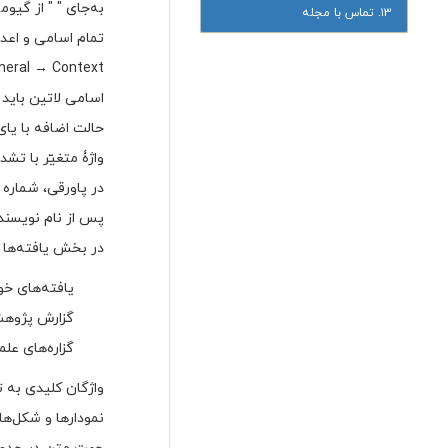
به‌جای " " از گیو
۱۳. تماس با مجله
eral → Context
اسامی لاتین باید 
حالت اضافه با یا
واژۀ متغیّر با تش
در پاورقی، شماره ارجاع ب
پس از نام نویسند
در بخش یافته‌ها 
یافته‌های خ
گزارش پژوهش
گزاره‌های عل
واژگان کلیدی به ت
نمودارها و شکل‌ها Group باشند