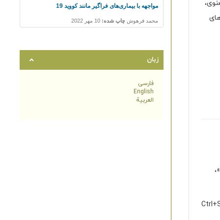
نوی،
های
زبان
فارسی
English
العربية
،
Ctrl+