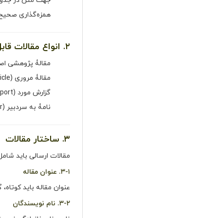
جهت متن در جدول
همزه‌گذاری صحیح:
۲. انواع مقالات قابل پذیرش
مقالۀ پژوهشی اصیل (al Article
مقالۀ مروری (Review Article)
گزارش مورد (Case Report)
نامۀ به سردبیر (Letter to the Editor)
۳. ساختار مقالات
مقالات ارسالی باید شامل 
۳-۱. عنوان مقاله
عنوان مقاله باید کوتاه،
۳-۲. نام نویسندگان