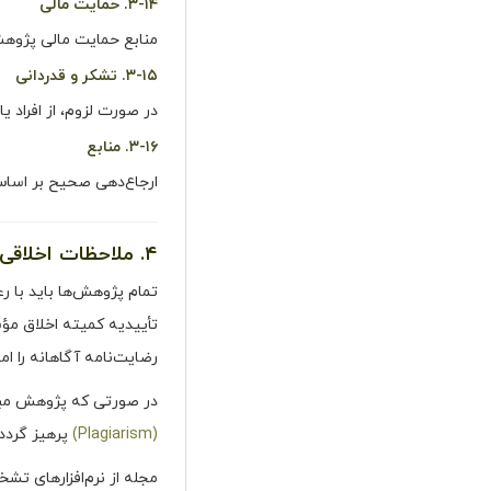
۳-۱۴. حمایت مالی
منابع حمایت مالی پژوهش
۳-۱۵. تشکر و قدردانی
در صورت لزوم، از افراد ی
۳-۱۶. منابع
ارجاع‌دهی صحیح بر اساس سبک 
۴. ملاحظات اخلاقی
تمام پژوهش‌ها باید با رع
تأییدیه کمیته اخلاق مؤ
رضایت‌نامه آگاهانه را امض
در صورتی که پژوهش مبتن
(Plagiarism)
پرهیز گردد.
مجله از نرم‌افزارهای ت