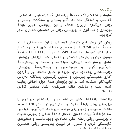
چکیده
سابقه و هدف:
جنگ معمولاً پیامدهای گستردۀ فردی، اجتماعی،
اقتصادی و فرهنگی دارد که تأثیر بسیاری بر مشکلات جسمی و
روانی می‌گذارد. ازاین‌رو، هدف از این پژوهش تعیین رابطۀ
دین‌داری و تاب‌آوری با بهزیستی روانی در همسران جانبازان شهر
کرج بود.
روش کار:
روش این پژوهش توصیفی از نوع همبستگی است.
جامعۀ آماری 3750 نفر از همسران جانبازان شهر کرج بود که از
میان آنان نمونه‌ای به تعداد 249 نفر در سال 1398 با توجه به
فرمول کوکران به‌روش دردسترس انتخاب شد. ابزارهای پژوهش
شامل پرسش‌نامۀ دین‌داری سراج‌زاده و همکاران، پرسش‌نامۀ
تاب‌آوری کونور و دیویدسون و پرسش‌نامۀ بهزيستي
روان‌شناختي ريف بود. براي تجزیه و تحلیل داده‌ها نیز از آزمون
آماری همبستگی پیرسون و تحلیل رگرسیون چندگانه به‌روش
گام‌به‌گام استفاده شد. در این پژوهش همۀ موارد اخلاقی رعایت
شده است و مؤلفان مقاله هیچ‌گونه تضاد منافعی گزارش
نکرده‌اند.
یافته
ها:
یافته‌ها نشان می‌دهد بین مؤلفه‌های دین‌داری با
بهزیستی روانی رابطۀ مثبت و معنی‌داری در مقدار 01/0 وجود
داشت. همچنین از بین پنج مؤلفۀ مربوط به تاب‌آوری، تنها بین
سه مؤلفۀ تأثیرات معنوی، تحمل عاطفۀ منفی و پذیرش مثبت
با بهزیستی روانی رابطۀ خطی معنا‌داري وجود داشت و متغیّرهای
شایستگی فردی و کنترل، در تبیین بهزیستی روانی همسران
جانبازان نقشی نداشتند.