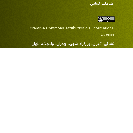
اطلاعات تماس
Creative Commons Attribution 4.0 International
License
نشانی:
تهران، بزرگراه شهید چمران، ولنجک، بلوار
دانشجو، خیابان شهید اعرابی (پروانه)، دانشگاه علوم
پزشکی شهید بهشتی، ساختمان شمارۀ 2، طبقۀ 7، مرکز
مطالعات دین و سلامت.
کد پستی:
1985717443
تلفن:
22439850-21-98+ و 23872343-21-98+
رایانامه:
jrrh@sbmu.ac.ir
وب سایت:
www.journals.sbmu.ac.ir/jrrh
تمامی حقوق این وب‌سایت متعلق به
نشریۀ پژوهش در
دین و سلامت
است
.