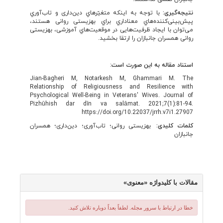
نتیجه
گیری:
با توجه به اینکه متغیّرهاي دین‌داری و تاب‌آوري
پیش‌بینی‌کننده‌هاي معناداري براي بهزیستی روانی هستند،
می‌توان با ایجاد ظرفیت‌هایی در موقعیت‌هاي آموزشی، بهزیستی
روانی همسران جانبازان را ارتقا بخشید.
استناد مقاله به این صورت است
:
Jian-Bagheri M, Notarkesh M, Ghammari M. The
Relationship of Religiousness and Resilience with
Psychological Well-Being in Veterans' Wives. Journal of
Pizhūhish dar dīn va salāmat. 2021;7(1):81-94.
https://doi.org/10.22037/jrrh.v7i1.27907
کلمات کلیدی:
بهزیستی روانی؛ تاب‌آوری؛ دین‌داری؛ همسران
جانبازان