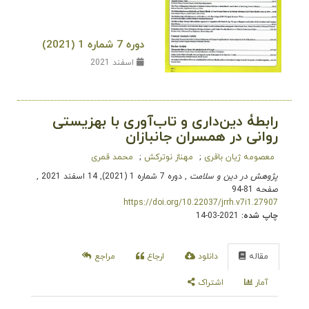
دوره 7 شماره 1 (2021)
اسفند 2021
رابطۀ دین‌داری و تاب‌آوری با بهزیستی
روانی در همسران جانبازان
معصومه ژیان باقری
مهناز نوترکش
محمد قمری
پژوهش در دین و سلامت
, دوره 7 شماره 1 (2021), 14 اسفند 2021
,
صفحه 81-94
https://doi.org/10.22037/jrrh.v7i1.27907
چاپ شده:
2021-03-14
مقاله
دانلود
ارجاع
مراجع
آمار
اشتراک