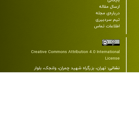
بایگانی
ارسال مقاله
درباره‌ی مجله
تیم سردبیری
اطلاعات تماس
Creative Commons Attribution 4.0 International
License
نشانی:
تهران، بزرگراه شهید چمران، ولنجک، بلوار
دانشجو، خیابان شهید اعرابی (پروانه)، دانشگاه علوم
پزشکی شهید بهشتی، ساختمان شمارۀ 2، طبقۀ 7، مرکز
مطالعات دین و سلامت.
کد پستی:
1985717443
تلفن:
22439850-21-98+ و 23872343-21-98+
رایانامه:
jrrh@sbmu.ac.ir
وب سایت:
www.journals.sbmu.ac.ir/jrrh