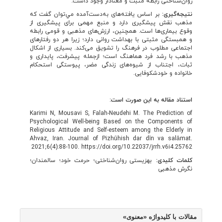
روان‌شناختی رابطۀ مثبت و معنادار وجود داشت.
نتیجه
گیری:
بر اساس یافته‌های به‌دست‌آمده مي
توان گفت که
مذهب نقش پیشگیری دارد و منبع مهمی برای پیشگیری از
وقوع بیماری‌ها است. همچنین، ارزش‌های مذهبی و قومی رابطه
و همبستگی مثبتی با بهداشت روانی دارد؛ زیرا هر دو رفتارهای
اجتماعی مطلوب در فرهنگ را تشویق می‌کند. بسیاری از اشکال
مذهب با رشد فرد هماهنگ است؛ ازجمله پیشرفت، پایداری و
ثبات، اجتناب از شیوه‌های زندگی مضر، پیوستگی استحکام
خانواده و خودشکوفایی.
استناد مقاله به این صورت است
:
Karimi N, Mousavi S, Falah-Neudehi M. The Prediction of
Psychological Well-being Based on the Components of
Religious Attitude and Self-esteem among the Elderly in
Ahvaz, Iran. Journal of Pizhūhish dar dīn va salāmat.
2021;6(4):88-100. https://doi.org/10.22037/jrrh.v6i4.25762
کلمات کلیدی:
بهزیستی روان‌شناختی؛ حرمت خود؛ سالمندان؛
نگرش مذهبی