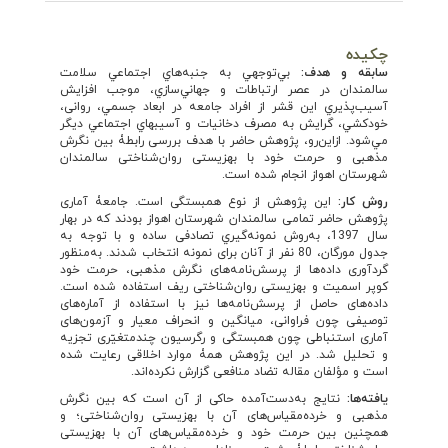
چکیده
سابقه و هدف:
بي‌توجهي به جنبه‌هاي اجتماعي سلامت
سالمندان در عصر ارتباطات و جهاني‌سازي، موجب افزایش
آسيب‌پذیري این قشر از افراد جامعه در ابعاد جسمي، روانی،
خودكشي، گرایش به مصرف دخانیات و آسيب­هاي اجتماعي دیگر
مي‌شود. ازاین‌رو، پژوهش حاضر با هدف بررسی رابطۀ بین نگرش
مذهبی و حرمت خود با بهزیستی روان‌شناختی سالمندان
شهرستان اهواز انجام شده است.
روش کار:
این پژوهش از نوع همبستگی است. جامعۀ آماری
پژوهش حاضر تمامی سالمندان شهرستان اهواز بودند که در بهار
سال 1397، به‌روش نمونه‌گيري تصادفی ساده و با توجه به
جدول مورگان، 80 نفر از آنان برای نمونه انتخاب شدند. به‌منظور
گردآوری داده‌ها از پرسش‌نامه‌های نگرش مذهبی، حرمت خود
کوپر اسمیت و بهزیستی روان‌شناختی ریف استفاده شده است.
داده‌های حاصل از پرسش‌نامه‌ها نیز با استفاده از آماره‌های
توصیفی چون فراوانی، میانگین و انحراف معیار و آزمون‌های
آماری استنباطی چون همبستگی و رگرسیون چندمتغیّری تجزیه
و تحلیل شد. در این پژوهش همۀ موارد اخلاقی رعایت شده
است و مؤلفان مقاله تضاد منافعی گزارش نکرده‌اند.
یافته
ها:
نتایج به‌دست‌آمده حاکی از آن است که بین نگرش
مذهبی و خرده‌مقیاس‌های آن با بهزیستی روان‌شناختی؛ و
همچنین بین حرمت خود و خرده‌‌مقیاس‌های آن با بهزیستی