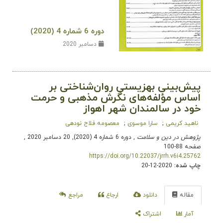
دوره 6 شماره 4 (2020)
دسامبر 2020
پیش‌بینی بهزیستی روان‌شناختی بر
اساس مؤلفه‌های نگرش مذهبی و حرمت
خود در سالمندان شهر اهواز
ناهید کریمی
سارا موسوی
معصومه فلاح‌ نودهی
پژوهش در دین و سلامت
, دوره 6 شماره 4 (2020), 20 دسامبر 2020
,
صفحه 88-100
https://doi.org/10.22037/jrrh.v6i4.25762
چاپ شده:
2020-12-20
مقاله
دانلود
ارجاع
مراجع
آمار
اشتراک