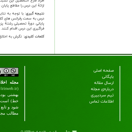
ارائۀ این درس را مقاطع پایان
نتیجه گیری:
با توجه به نتا
درس به سمت رفرانس های کاربر
پایانی دورۀ تحصیلی رشتۀ پز
فراگیری این درس اقدام کنند.
کلمات کلیدی:
نگرش به اخلاق
صفحه اصلی
بایگانی
ارسال مقاله
مجله اخل
درباره‌ی مجله
//irisweb.ir)
تیم سردبیری
بهشتی بوده
اطلاعات تماس
خط) است که
شود و تابع
مطالب مجله 