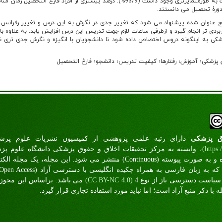
افراد فارغ التحصیل این نسبت به طورمتمایزتری وجود داشت (93/9%). درصد بیشتری از افراد فارغ التحصیل
 دورۀ تحصیل می دانستند.
یج عنوان شده پیشنهاد می شود که تغییر جدی در نگرش به این درس و تغییر رفرانس 
دی تر انجام گیرد و ازطرفی ساعات لازم جهت تدریس این درس افزایش یابد. به علاوه با
شکی به اینگونه دروس اختصاص داده شود تا دانشجویان با انگیزه و نگرش جدی تری 
 پزشکی؛ آموزش؛ رفتارها؛ کیفیت تدریس؛ دانشجو؛ فارغ التحصیل
اق پزشکی
دارای رتبه علمی پژوهشی از کميسيون نشريات علوم پز
(https:
، وابسته به مرکز تحقيقات اخلاق و حقوق پزشکی دانشگاه علوم پ
 و به صورت پیوسته
)
ontinuous
(C
منتشر می شود. این مجله، یک مجله‌ الکتر
 به زبان فارسی به همراه چکيده انگليسی با دسترسی آزاد
Open Access)
 سیاست دسترسی باز از نوع 4
(CC BY-NC 4.0)
می­ باشد. براساس این مجوز ا
با ذکر منبع آزاد است؛ اما نباید مورد استفاده تجاری قرار گیرد
.