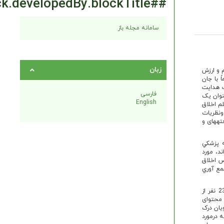
##plugins.block.developedBy.blockTitle##
سامانه مجله باز
زبان
 و ارزش
 با جان
ت هدایت
فارسی
نوان یک
English
م اخلاق
ونظریات
پزشکی بود، یافته­های و
 پزشكي
رانده اند، مورد
 درمورد نگرش به درس اخلاق
مه پاسخ داده شده جمع آوري
از میان كل شرکت کنندگان 332 (83/4%) نفر دانشجو و 66 (16/5% نفر فارغ التّحصیل بودند). به علاوه 235 نفر از
تدریس و محتوای
یان درک
 کارورزی را دورۀ مناسب برای تدریس این درس می دانستند(53/0%)، که درمورد