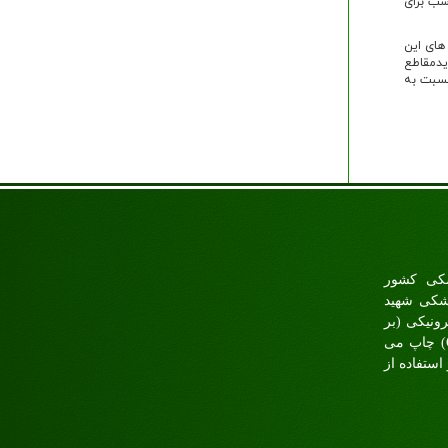
 زمان مناسب برای
های این
یدمقاطع
نسبت به
شکی کشور
زشکی شهید
ونيکی (بر
(
چاپ می
ستفاده از