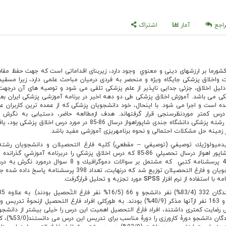
اجع
آمار
اشتراک
شورما بر ارزشهای دینی و معنوي وجود دارد، زیربنای اقداماتی است که جهت حفظ مقام
 واخلاق پزشکی جایگاه ویژه و منحصر به فردی درمیان مباحث علمی دارد، زیرا مسقیماً
یل اخلاق، جزئی جدایی ناپذیر از علم پزشکی تلقی می شود و توصیه های آن درجه
زشکی می باشد. آموزش اخلاق پزشکی طی دو دهه اخیر در برنامه آموزشی پزشکی ایران بع
است و اجرا می شود. با این­حال، خود دانشجویان پزشکی که از عمده ترین کاربران عل
رس کمتر موردنظرسنجی قرار گرفته­اند. هدف ازمطالعه حاضر، دستیابی به نگرش 
دانشجویان و فارغ التحصیلان رشته پزشکی دانشگاه جندی شاپوراهواز درسال 86-85 در مورد درس اخلاق 
ر زمینه حل مشکلات احتمالی و نحوه برنامه­ریزی آموزشی مفید باشد.
يدميولوژيك توصيفي (توصيفي – مقطعي) كليه فارغ التحصيلان و دانشجويان رشته
دانشگاه علوم پزشكي جندي شاپور اهواز درسال تحصيلي 86-85 كه درس اخلاق پزشكي را دربرنامه آموزشي گذ
بررسي قرار گرفتند. تعداد 457 پرسشنامه كتبي كه مشتمل بر سوالات دموگرافيك و 8 سوال
پزشكي تنظيم و درميان دانشجويان و فارغ التحصيلان توزيع شد كه درنهایت، تعداد 398 پرسشنا
 با استفاده از نرم افزار
SPSS
مورد تجزيه و تحليل قرارگرفت.
شرکت کنندگان مونث (59%) و 163 نفر ازآنها مذکر (40/9%) بودند. به طورکلی افراد فارغ التحصیل ازنحوۀ 
رضایت کمتری داشتند، افراد فارغ التحصیل اهمیت این درس را خیلی بیشتر از دانشجو
کرده بودند. بیشتر شرکت کنندگان دانشجو دورۀ