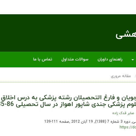
وهشی
راهنمای داوران
سوالات متداول
تماس با ما
مقاله مروری
یان و فارغ التحصیلان رشته پزشکی به درس اخلاق
م پزشکی جندی شاپور اهواز در سال تحصیلی 86-85
صابر قدک زاده
ی
, دوره 3 شماره 7 (1388), 19 آبان 2012
,
صفحه 111-139
https://d