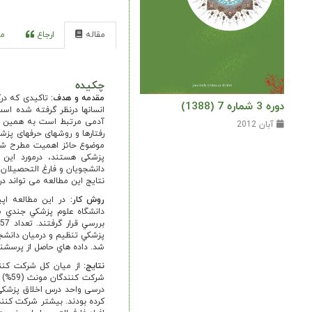
مقاله
ارجاع
مر
چکیده
مقدمه و هدف:
تاکیدی که درک
دوره 3 شماره 7 (1388)
انسانها درنظر گرفته شده است
آدمی مرتبط است به همین دل
آبان 2012
رفتارها و روشهای حرفه­ای پ
موضوع حائز اهمیت مطرح شده 
پزشکی هستند، درمورد این د
نتایج این مطالعه می تواند د
روش
کار:
در اين مطالعه اپ
شد. داده هاي حاصل از پرسشنامه
نتایج:
درسی واحد درس اخلاق پزشکی 