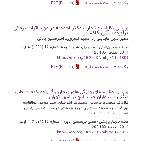
چکیده
مشاهده مقاله
PDF (English)
بررسی نظرات و تجارب دکتر احمدیه در مورد اثرات درمانی
فرآورده‌ سنّتی خاکشیر
معین‌الدین عابدینی راد, مجید نیمروزی, امیرحسین بابائی
مجله تاریخ پزشکی - علمی پژوهشی
, دوره 4 شماره 12 (1391), 4 اوت
2014, صفحه 105-123
https://doi.org/10.22037/mhj.v4i12.6809
چکیده
مشاهده مقاله
PDF (English)
بررسی مقایسه‌ای ویژگی‌های بیماران گیرنده خدمات طب
سنّتی با بیماران طب رایج در شهر تهران
غلامرضا محمدی فارسانی, محمدرضا اشراقیان, مینا موحد, ابوالقاسم
پوررضا, سید محمد سیادتی, طیبه محمدی فارسانی, محسن رضایی
همامی, احمدرضا درستی
مجله تاریخ پزشکی - علمی پژوهشی
, دوره 4 شماره 12 (1391), 4 اوت
2014, صفحه 183-200
https://doi.org/10.22037/mhj.v4i12.6813