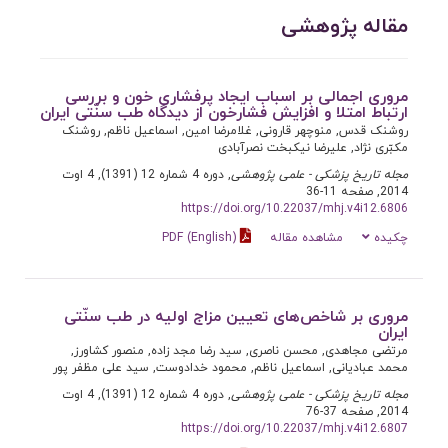
مقاله پژوهشی
مروری اجمالی بر اسباب ایجاد پرفشاری خون و بررسی
ارتباط امتلا و افزایش فشارخون از دیدگاه طب سنّتی ایران
روشنک قدس, منوچهر قارونی, غلامرضا امین, اسماعیل ناظم, روشنک
مکبّری نژاد, علیرضا نیکبخت نصرآبادی
مجله تاریخ پزشکی - علمی پژوهشی
, دوره 4 شماره 12 (1391), 4 اوت
2014, صفحه 11-36
https://doi.org/10.22037/mhj.v4i12.6806
چکیده
مشاهده مقاله
PDF (English)
مروری بر شاخص‌های تعیین مزاج اولیه در طب سنّتی
ایران
مرتضی مجاهدی, محسن ناصری, سید رضا مجد زاده, منصور کشاورز,
محمد عبادیانی, اسماعیل ناظم, محمود خدادوست, سید علی مظفر پور
مجله تاریخ پزشکی - علمی پژوهشی
, دوره 4 شماره 12 (1391), 4 اوت
2014, صفحه 37-76
https://doi.org/10.22037/mhj.v4i12.6807