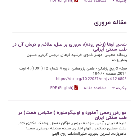
چکیده
مشاهده مقاله
PDF (English)
مقاله مروری
سَحج امعا (زخم روده)، مروری بر علل، علائم و درمان آن در
طب سنّتی ایرانی
ریحانه معینی, مهناز خانوی, فرشید فرهان, نرجس گرجی, حسین
رضایی‌زاده
مجله تاریخ پزشکی - علمی پژوهشی
, دوره 4 شماره 12 (1391), 4 اوت
2014, صفحه 77-104
https://doi.org/10.22037/mhj.v4i12.6808
چکیده
مشاهده مقاله
PDF (English)
عوارض رحمی آمنوره و اولیگومنوره (احتباس طمث) در
طب سنّتی ایران
ملیحه تبرایی آرانی, سودابه بیوس, مژگان تن‏ساز, روشنک مکبّری ‏نژاد,
عفت جعفری دهکردی, الهام اختری, سیده صدیقه یوسفی, سمیه
ماهروزاده, نسرین بعیری, منیرالسادات روح‏ الهی