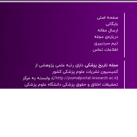
صفحه اصلی
بایگانی
ارسال مقاله
درباره‌ی مجله
تیم سردبیری
اطلاعات تماس
مجله تاریخ پزشکی
دارای رتبه علمی پژوهشی از
کميسيون نشريات علوم پزشکی کشور
(
http://journalportal.research.ac.ir/
)، وابسته به مرکز
تحقيقات اخلاق و حقوق پزشکی دانشگاه علوم پزشکی
شهیدبهشتی بوده و به صورت پیوسته منتشر می شود.
این مجله، یک مجله‌ الکترونيکی است که به زبان فارسی
به همراه چکيده انگليسی با دسترسی آزاد (open
access) چاپ می شود.