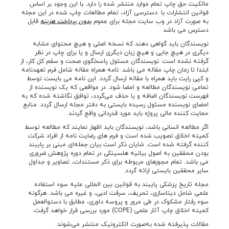
مالکیت حق چاپ تمام موارد منتشر شده را دارد. با این وجود بر اساس
قوانین انتشارات با .دسترسی آزاد، تمام مطالعات چاپ شده در این مجله
به صورت آزاد در وب سایت مجله برای عموم
بدون پرداخت هزینه
قابل
دسترس می باشد
نویسندگان باید گواهی دهند که نسخه اصلی و هیچ محتوای مشابه
دیگری در هیچ جایی و هیچ زبان دیگری ارسال و یا برای چاپ در نظر
گرفته نشده است. نویسندگان مسئول پاسخگوی صحت و سقم کل کار، از
ابتدا تا زمان چاپ مقاله می باشد. نامه همراه مقاله شامل فرم تعهدنامه
و کپی رايت باید همراه با مقاله ارسال گردد. اين نامه می بايست توسط
تمامی نويسندگان مطالعه و امضا شود. در مواقعی که یک نویسنده از
فهرست نویسندگان اضافه و یا حذف می‌گردد، توافق نگاشته شده که به
امضای نویسنده مسئول رسیده بایستی به دفتر مجله ارسال گردد. منابع
حمایت کننده مالی پروژه باید مورد قدردانی واقع گردند.
اگر مطالعه انسانی باشد، نویسندگان باید اظهار نمایند که مطالعه توسط
کمیته اخلاق تصویب شده است و فرم های رضایت نامه از افراد شرکت
کننده گرفته شده است. شایان ذکر است بیان جمله‌ای مبنی بر پایبند
بودن محققین به اصول بیانیه هلسینکی در تمام دوره پژوهش ضروری
می باشد. تمام مجوزهای مربوطه برای ذکر مستندات، تصاویر و جداول
سایر محققین بایستی ارائه گردد.
مجله تاریخ پزشکی پایبند به قوانین بین المللی علیه سوء استفاده
علمی شامل دیتاسازی، تحریف، سرقت ادبی، و غیره می باشد. هرگونه
سوء رفتار مشکوک در طی مرور و پروسه داوری، مطابق با دستوالعمل
کمیته اخلاق چاپ آثار علمی (COPE) مورد بررسی قرار خواهد گرفت.
مقالات پذيرفته شده به‌صورت الکترونيک منتشر می‌شوند.