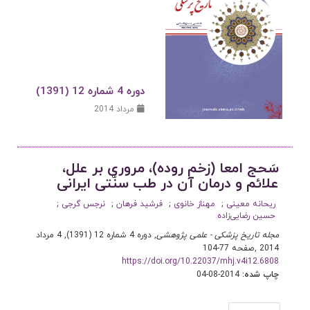
دوره 4 شماره 12 (1391)
مرداد 2014
سَحج امعا (زخم روده)، مروری بر علل،
علائم و درمان آن در طب سنّتی ایرانی
ریحانه معینی
مهناز خانوی
فرشید فرهان
نرجس گرجی
حسین رضایی‌زاده
مجله تاریخ پزشکی - علمی پژوهشی
, دوره 4 شماره 12 (1391), 4 مرداد
2014
,
صفحه 77-104
https://doi.org/10.22037/mhj.v4i12.6808
چاپ شده:
2014-08-04