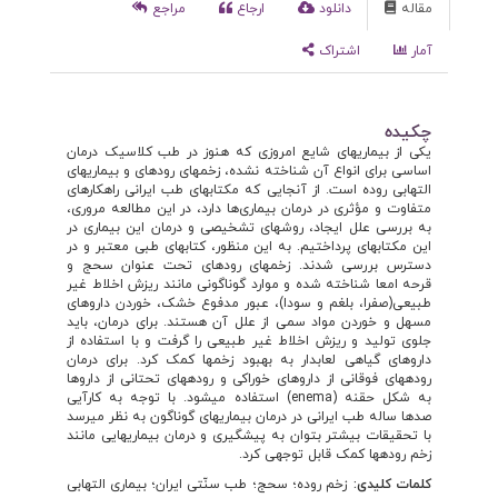
مقاله
دانلود
ارجاع
مراجع
آمار
اشتراک
چکیده
یکی از بیماری‏های شایع امروزی که هنوز در طب کلاسیک درمان
اساسی برای انواع آن شناخته نشده، زخم‏های روده‏ای و بیماری‏های
التهابی روده است. از آنجایی که مکتاب‏های طب ایرانی راهکارهای
متفاوت و مؤثری در درمان بیماری‌ها دارد، در این مطالعه مروری،
به بررسی علل ایجاد، روش‏های تشخیصی و درمان این بیماری‏ در
این مکتاب‏های پرداختیم. به این منظور، کتاب‏های طبی معتبر و در
دسترس بررسی شدند. زخم‏های روده‏ای تحت عنوان سحج و
قرحه امعا شناخته شده و موارد گوناگونی مانند ریزش اخلاط غیر
طبیعی(صفرا، بلغم و سودا)، عبور مدفوع خشک، خوردن داروهای
مسهل و خوردن مواد سمی از علل آن هستند. برای درمان، باید
جلوی تولید و ریزش اخلاط غیر طبیعی را گرفت و با استفاده از
داروهای گیاهی لعاب‏دار به بهبود زخم‏ها کمک کرد. برای درمان
روده‏های فوقانی از داروهای خوراکی و روده‏های تحتانی از داروها
به شکل حقنه (enema) استفاده می‏شود.‌ با توجه به کارآیی
صدها ساله طب ایرانی در درمان بیماری‏های گوناگون به نظر می‏رسد
با تحقیقات بیشتر بتوان به پیش‏گیری و درمان بیماری‏هایی مانند
زخم روده‏ها کمک قابل توجهی کرد.
کلمات کلیدی:
زخم روده؛ سحج؛ طب سنّتی ایران؛ بیماری التهابی