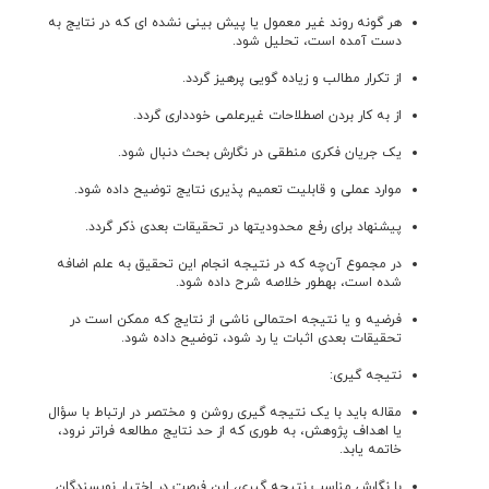
هر گونه روند غیر معمول یا پیش بینی نشده ای که در نتایج به
دست آمده است، تحلیل شود.
از تکرار مطالب و زیاده گویی پرهیز گردد.
از به کار بردن اصطلاحات غیرعلمی خودداری گردد.
یک جریان فکری منطقی در نگارش بحث دنبال شود.
موارد عملی و قابلیت تعمیم پذیری نتایج توضیح داده شود.
پیشنهاد برای رفع محدودیت­ها در تحقیقات بعدی ذکر گردد.
در مجموع آن‌چه که در نتیجه انجام اين تحقيق به علم اضافه
شده است، به­طور خلاصه شرح داده شود.
فرضیه و یا نتیجه احتمالی ناشی از نتایج که ممکن است در
تحقیقات بعدی اثبات یا رد شود، توضیح داده شود.
نتیجه­ گیری:
مقاله بايد با يک نتيجه گيری روشن و مختصر در ارتباط با سؤال
یا اهداف پژوهش، به طوری که از حد نتايج مطالعه فراتر نرود،
خاتمه يابد.
با نگارش مناسب نتیجه گیری، این فرصت در اختیار نویسندگان