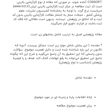
CONSORT آماده شوند. در صورتی که مقاله از نوع کارآزمایی بالینی
است کد ثبت مطالعه در مرکز ثبت کارآزمایی بالینی ایران (www.irct.ir)
می­بایست درج گردد. با توجه به بخشنامه کمیسیون نشریات علوم
پزشکی کشور ، مجلات مجاز به انتشار مقالات کارآزمایی بالینی بدون کد
ثبت و کد اخلاق در پژوهش نیستند. بدیهی است مقالاتی که فاقد کد
ثبت باشند در فرایند داوری قرار نمی­گیرند.
مقاله پژوهشی اصیل به ترتیب شامل بخش­های زير است:
* مقدمه: ( این بخش شامل موارد زیر است: مشکل چیست، آنچه که
تاکنون در این باره شناخته شده است و دلایل اهمیت موضوع، سؤالات
بدون پاسخی که اين تحقيق به آن‌ پاسخ می‌گويد و شرح اين که چگونه
نتايج اين تحقيق می‌تواند به رفع ابهامات کمک کند. هدف و یا فرضیه
پژوهش (متناسب با نوع پژوهش).
مقدمه شامل:
ارائه اطلاعات پایه و زمينه ای در مورد موضوع
بیان اهمیت موضوع مطالعه