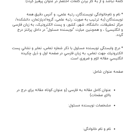
کلمه نباشد و از به کار بردن کلمات اختصار در عنوان پرهیز گردد).
* نام و نام‌خانوادگی نويسندگان، رتبه علمی، و آدرس دقيق همه
نويسندگان (به ترتیب به صورت: رتبه علمی، گروه/دپارتمان، دانشکده/
مرکز تحقیقات، دانشگاه، شهر، کشور، و پست الکترونيک، به زبان فارسی
و انگلیسی) ، و همچنین عبارت "نویسنده مسئول" در داخل پرانتز درج
گردد.
* درج وابستگی نويسنده مسئول با ذكر شماره تماس، نمابر و نشاني پست
الكترونيك جهت تماس، به زبان فارسي در صفحه اول و ذيل چكيده
انگليسي مقاله لازم و ضروری است.
صفحه عنوان شامل:
عنوان کامل مقاله به فارسی (و عنوان کوتاه مقاله برای درج در
بالای صفحات)
مشخصات نویسنده مسئول:
نام و نام خانوادگی: