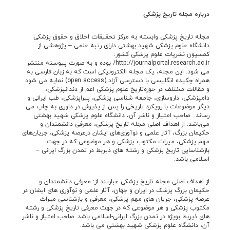
درباره مجله تاریخ پزشکی
مجله تاریخ پزشکی وابسته به مرکز تحقیقات اخلاق و حقوق پزشکی
دانشگاه علوم پزشکی شهید بهشتی دارای رتبه علمی – پژوهشی از
کمسیون نشریات علوم پزشکی کشور:
http://journalportal.research.ac.ir/ بوده و به صورت پیوسته منتشر
می شود. این مجله، یک مجله‌ الکترونيکی است که به زبان فارسی به
همراه چکيده انگليسی با دسترسی آزاد (open access) نمایه می شود
و مقالات مختلف در حوزه‌تاریخ علوم پزشکی اعم از دندانپزشکی،
دامپزشکی، داروسازی، جامعه شناسی پزشکی، پیراپزشکی، طب ایرانی و
دیگر موضوعات با رویکرد تاریخی را پس از پذیرش در داوری به چاپ می
رساند. صاحب امتیاز و ناشر آن، دانشگاه علوم پزشکی شهید بهشتی
می‌باشد. از اهداف اصلی مجله تاریخ پزشکی، معرفی دانشمندان و
حکیمان بزرگ، آثار علمی و نوآوری‌های ایشان درعرصه پزشکی، جریان‌های
مهم پزشکی، میراث مکتوب پزشکی و هر موضوعی که در جهت
بازشناسایی تاریخ پزشکی و رشته های ذیربط در تمدن بزرگ ایرانی –
اسلامی باشد.
از اهداف اصلی مجله تاریخ پزشکی عبارتند از: معرفی دانشمندان و
حکیمان بزرگ پزشک در ایران و جهان، آثار علمی و نوآوری های ایشان در
عرصه پزشکی، جریان های مهم پزشکی، معرفی و بازشناسی میراث
مکتوب پزشکی و هر موضوعی که در جهت معرفی تاریخ پزشکی و رشته
های ذیربط بویژه در تمدن بزرگ ایرانی-اسلامی باشد. صاحب امتیاز و ناشر
آن، دانشگاه علوم پزشکی شهید بهشتی می باشد.