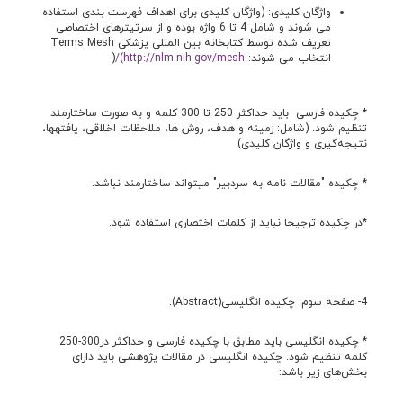
واژگان کلیدی: (واژگان کلیدی برای اهداف فهرست بندی استفاده
می شوند و شامل 4 تا 6 واژه بوده و از سرتیترهای اختصاصی
تعریف شده توسط کتابخانه بین المللی پزشکی Terms Mesh
انتخاب می شوند:
http://nlm.nih.gov/mesh)/
(
* چکيده فارسی باید حداکثر 250 تا 300 کلمه و به صورت ساختارمند
تنظیم شود. (شامل: زمينه و هدف، روش ها‌، ملاحظات اخلاقی، یافته­ها،
نتيجه‌گيری و واژگان کليدی)
* چکیده "مقالات نامه به سردبیر" می­تواند ساختارمند نباشد.
*در چکیده ترجیحا نباید از کلمات اختصاری استفاده شود.
4- صفحه سوم: چکیده انگلیسی(Abstract):
* چکيده انگليسی بايد مطابق با چکيده فارسی و حداکثر در300-250
کلمه تنظیم شود. چکیده انگلیسی در مقالات پژوهشی باید دارای
بخش‌های زیر باشد: