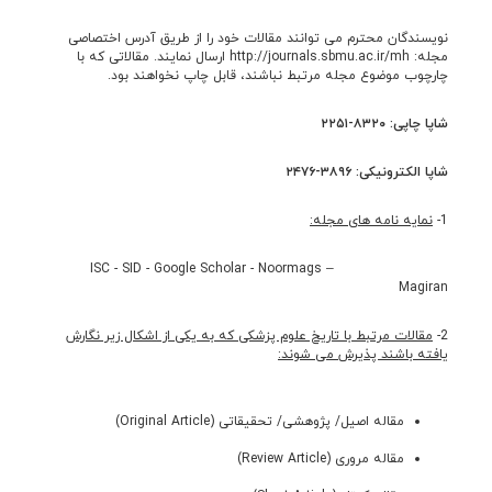
نويسندگان محترم می توانند مقالات خود را از طريق آدرس اختصاصی
مجله: http://journals.sbmu.ac.ir/mh ارسال نمايند. مقالاتی که با
چارچوب موضوع مجله مرتبط نباشند، قابل چاپ نخواهند بود.
شاپا چاپی:
۸۳۲۰-۲۲۵۱
شاپا الکترونیکی:
۳۸۹۶-۲۴۷۶
1-
نمایه نامه های مجله:
ISC - SID - Google Scholar - Noormags –
Magiran
2-
مقالات مرتبط با تاریخ علوم پزشکی که به یکى از اشکال زیر نگارش
یافته باشند پذیرش می شوند:
مقاله اصیل/ پژوهشی/ تحقیقاتی (Original Article)
مقاله مروری (Review Article)