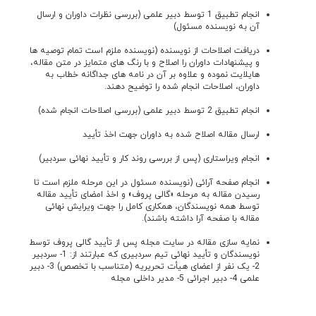
انجام تطبیق 1 توسط دبیر علمی (بررسی نظرات داوران و ارسال
آن به نویسنده مسئول)
دریافت اصلاحات از نویسنده (نویسنده ملزم است تمام توصیه ها
و پیشنهادات داوران را اصلاح و با رنگ های متمایز در متن مقاله،
هایلایت نموده و علاوه بر آن در نامه های جداگانه خطاب به
داوران، اصلاحات انجام شده را توضیح دهند.
انجام تطبیق 2 توسط دبیر علمی (بررسی اصلاحات انجام شده)
ارسال مقاله اصلاح شده به داوران جهت اخذ تأیید
انجام ویراستاری (پس از بررسی روند کار و تأیید نهائی سردبیر)
انجام صفحه آرائی (نویسنده مسئول در این مرحله ملزم است تا
رسیدن مقاله به مرحله «گالی پروف» و اخذ امضای تأیید مقاله
توسط همه نویسندگان، همکاری کامل را جهت ویرایش نهائی
مقاله با صفحه آرا داشته باشند).
نمایه سازی مقاله در سایت مجله پس از تأیید گالی پروف توسط
نویسندگان و تأیید نهائی تیم سردبیری که عبارتند از: 1- سردبیر
2- یک نفر از اعضای هیأت تحریریه (متناسب با تخصص) 3- دبیر
علمی 4- دبیر اجرائی 5- مدیر داخلی مجله