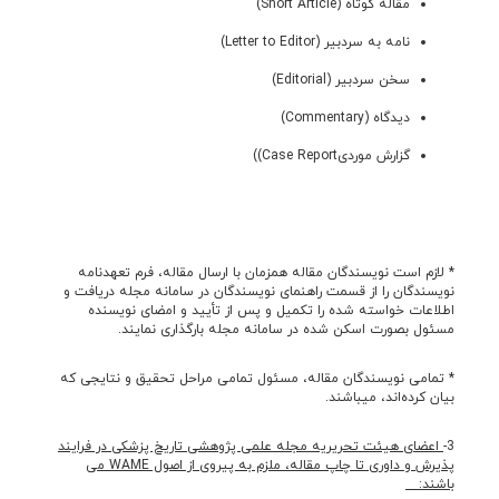
مقاله کوتاه (Short Article)
نامه به سردبیر (Letter to Editor)
سخن سردبیر (Editorial)
دیدگاه (Commentary)
گزارش موردیCase Report))
* لازم است نویسندگان مقاله همزمان با ارسال مقاله، فرم تعهدنامه
نویسندگان را از قسمت راهنمای نویسندگان در سامانه مجله دریافت و
اطلاعات خواسته شده را تکمیل و پس از تأیید و امضای نویسنده
مسئول بصورت اسکن شده در سامانه مجله بارگذاری نمایند.
* تمامی نويسندگان مقاله، مسئول تمامی مراحل تحقیق و نتایجی که
بیان کرده‌اند، می­باشند.
3-
اعضای هیئت تحریریه مجله علمی پژوهشی تاریخ پزشکی در فرایند
پذیرش و داوری تا چاپ مقاله، ملزم به پیروی از اصول
WAME
می
باشند: