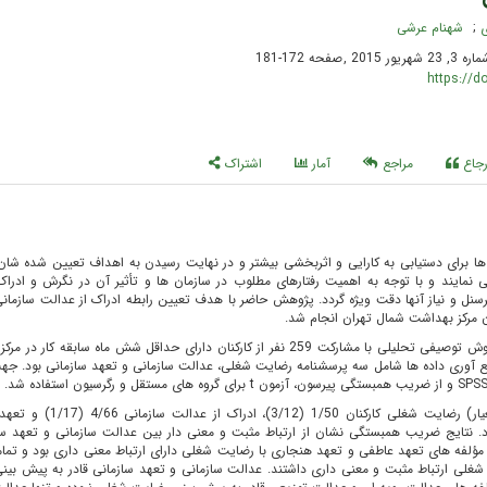
ی
شهنام عرشی
,
صفحه 172-181
https://d
رجاع
مراجع
آمار
اشتراک
 ها برای دستیابی به کارایی و اثربخشی بیشتر و در نهایت رسیدن به اهداف تعیین شده شان 
ی نمایند و با توجه به اهمیت رفتارهای مطلوب در سازمان ها و تأثیر آن در نگرش و ادراک 
رسنل و نیاز آنها دقت ویژه گردد. پژوهش حاضر با هدف تعیین رابطه ادراک از عدالت سازمان
ن مرکز بهداشت شمال تهران انجام شد.
این مطالعه به روش توصیفی تحلیلی با مشارکت 259 نفر از کارکنان دارای حداقل شش ماه سابقه کار 
مع آوری داده ها شامل سه پرسشنامه رضایت شغلی، عدالت سازمانی و تعهد سازمانی بود. ج
میانگین (انحراف معیار) رضایت شغلی کارکنان 1/50 (3/12)
نان 3/61 (7/5) از 100 بود. نتایج ضریب همبستگی نشان از ارتباط مثبت و معنی دار بین عدالت سازمانی و تعهد 
فه های تعهد عاطفی و تعهد هنجاری با رضایت شغلی دارای ارتباط معنی داری بود و تمام
شغلی ارتباط مثبت و معنی داری داشتند. عدالت سازمانی و تعهد سازمانی قادر به پیش بین