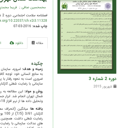
محمحسین صافی
فریما محمد
فصلنامه سلامت اجتماعی
, دوره 2 شماره 3, 23 شهریور 2015
oi.org/10.22037/ch.v2i3.11328
چاپ شده:
2016-03-07
مقاله
دانلود
ا
چکیده
زمینه و
هدف:
امروزه، سازمان
به منابع انسانی خود توجه کاف
دوره 2 شماره 3
ضروری است به نحوه رفتار با پ
سازمانی با رضایت شغلی کارکنا
شهریور 2015
روش و مواد:
شمال تهران انجام شد. ابزار ج
وتحلیل داده ها از نرم افزاز SPSS-18 و از ضریب همبستگی پیرسون، آزمون t برای گروه های مستقل و رگرسیون استفاده شد.
یافته ها:
کارک
رضایت شغلی داشت. همچنین مؤل
های عدالت سازمانی با رضایت 