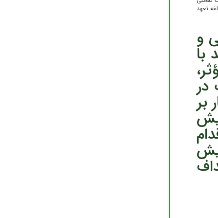
ت تعاملی
فه تعهد
ی و
 با
ثر،
 در
بر
یش
دام
ایش
اف