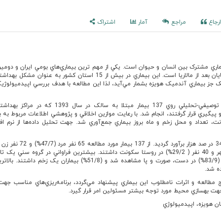
رجاع
مراجع
آمار
اشتراک
ي مشترک بين انسان و حيوان است. يکي از مهم ترين بيماري‌هاي بومي ايران و دومين
انگلي منتقله به وسيله بندپايان بعد از مالاريا است. اين بيماري در بيش از 15 استان کشور به عنو
ک جز بيماري آندميک هويزه بشمار مي‌آيد، لذا اين مطالعه با هدف بررسي اپيدميولوژ
اين مطالعه توصيفي-‌تحليلي روي 137 بيمار مبتلا به سالک در سال 1393 که د
يگيري قرار گرفتند، انجام شد. با رعايت موازين اخلاقي و پژوهشي اطلاعات مربوط به بيم
عداد و محل زخم و ماه بروز بيماري جمع‌آوري شد. جهت تحليل داده‌ها از نرم افز
(54%) بود. بيشترين ضايعات (83/9%) در دست، صورت و پا مشاهده شد و (51/8%) بيماران يک زخم د
ه شد.
 مطالعه و اثرات نامطلوب اين بيماري پيشنهاد مي‌گردد، برنامه‌ريزي‌هاي مناسب جه
هت بهسازي محيط مورد توجه بيشتر مسئولين امر قرار گيرد.
 هويزه، اپيدميولوژي