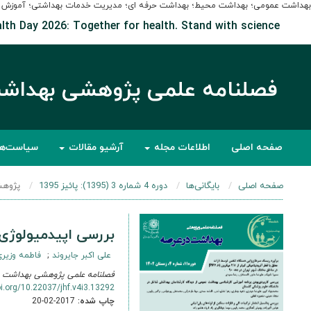
بهداشت عمومی؛ بهداشت محیط؛ بهداشت حرفه ای؛ مدیریت خدمات بهداشتی؛ آموزش به
lth Day 2026: Together for health. Stand with science
فصلنامه علمی پژوهشی بهداش
صفحه اصلی
اطلاعات مجله
آرشیو مقالات
سیاست‌ه
صفحه اصلی
بایگانی‌ها
دوره 4 شماره 3 (1395): پائیز 1395
پژوهش
بررسی اپیدمیولوژی س
علی اکبر جایروند
فاطمه وزیری
فصلنامه علمی پژوهشی بهداشت د
oi.org/10.22037/jhf.v4i3.13292
چاپ شده:
2017-02-20