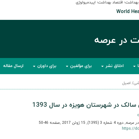
داشت؛ اقتصاد بهداشت؛ اپیدمیولوژی
World Hea
ت در عرصه
ا
اخلاق نشر
برای مؤلفین
برای داوران
ارسال مقاله
ی/ اصیل
الک در شهرستان هویزه در سال 1393
ر عرصه
, دوره 4 شماره 3 (1395), 15 ژوئن 2017
,
صفحه 46-50
https://d