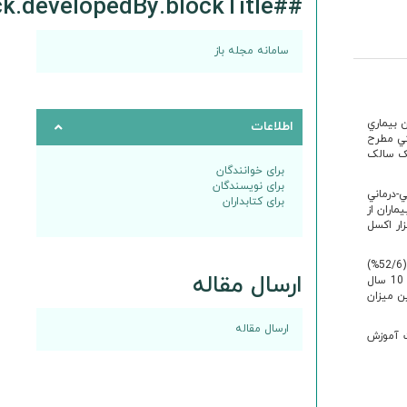
##plugins.block.developedBy.blockTitle##
سامانه مجله باز
 بيماري
اطلاعات
ان مشکل بهداشتي مطرح
يک سالک
برای خوانندگان
برای نویسندگان
ر مراکز بهداشتي-‌‌‌‌‌درماني
برای کتابداران
اران از
ار اکسل
ميزان بروز بيماري 343 در صد هزار برآورد گرديد. از 137 بيمار مورد مطالعه 65 نفر مرد (47/7%) و 72 نفر زن (52/6%)
ارسال مقاله
بودند. 97 نفر (70/8%) در شهر و 40 نفر ( 29/2%) در روستا سکونت داشتند. بيشترين فراواني در گروه سني يک تا 10 سال
اشتند. بالاترين ميزان
ارسال مقاله
ت آموزش