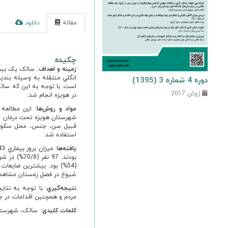
مقاله
دانلود
ا
چکیده
زمينه
و
اهداف
:
سالک يک بيمار
دوره 4 شماره 3 (1395)
است. با توجه به اين که سال
ژوئن 2017
در هويزه انجام شد.
مواد
و
روش
ها
:
شهرستان هويزه تحت درمان و پ
قبيل سن، جنس، محل سکونت، ت
استفاده شد.
يافته
ها
:
شيوع در فصل زمستان مشاهد
نتيجه
گيري
:
با توجه به نتايج
مردم و همچنين اقدامات در ج
کلمات کلیدی:
سالک، شهرستان