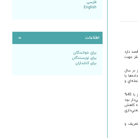
فارسی
English
اطلاعات
صد دارد
برای خوانندگان
سقز جهت
برای نویسندگان
برای کتابداران
 در سال
ده‌ها با
پارامتري موضعي loess، رگرسيون چندجمله‌اي و
بيشترين حادثه در جنس مذکر با 73% و بيشترين محل رخداد حادثه در خارج از شهر با 33% و تصادف نيز با 45%
ي
دار بود
پنجم سال(رفرنس) 16% به ازاي هرماه کاهش
عني
داري
ل خصوصاً در مردان تعريف و