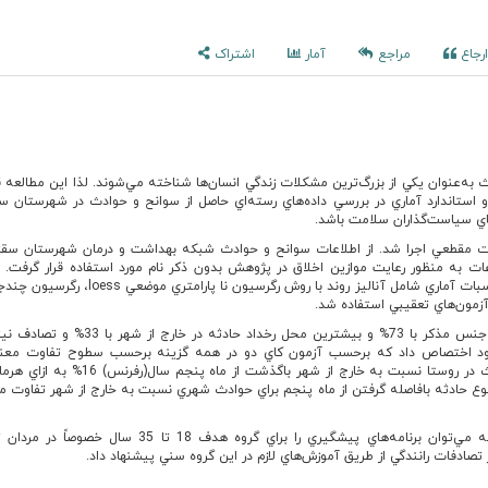
رجاع
مراجع
آمار
اشتراک
 به‌عنوان يکي از بزرگ‌ترين مشکلات زندگي انسان‌ها شناخته مي‌شوند. لذا اين مطالعه ق
 و استاندارد آماري در بررسي داده‌هاي رسته‌اي حاصل از سوانح و حوادث در شهرستان 
اي سياست‌گذاران سلامت باشد.
ت مقطعي اجرا شد. از اطلاعات سوانح و حوادث شبکه بهداشت و درمان شهرستان سقز
طلاعات به منظور رعايت موازين اخلاق در پژوهش بدون ذکر نام مورد استفاده قرار گرفت. دا
استفاده از نرم‌افزار R و از محاسبات آماري شامل آناليز روند با روش رگرسيون نا 
زمون‌هاي تعقيبي استفاده شد.
خود اختصاص داد که برحسب آزمون کاي دو در همه گزينه برحسب سطوح تفاوت معن
0.05). شانس وقوع حوادث در روستا نسبت به خارج از شهر باگذشت از ماه 
وع حادثه بافاصله گرفتن از ماه پنجم براي حوادث شهري نسبت به خارج از شهر تفاوت م
با توجه به يافته مي‌توان برنامه‌هاي پيشگيري را براي گروه هدف 18 تا 35 سا
تصادفات رانندگي از طريق آموزش‌هاي لازم در اين گروه سني پيشنهاد داد.