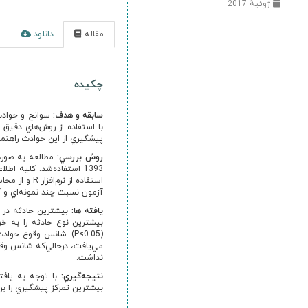
ژوئیهٔ 2017
مقاله
دانلود
ا
چکیده
سابقه و هدف:
سوانح و حوادث
با استفاده از روش‌هاي دقيق
پيشگيري از اين حوادث راهنم
روش بررسي:
مطالعه به صور
1393 استفاده‌شد. کليه ا
آزمون نسبت چند نمونه‌اي و آ
يافته ها:
بيشترين نوع حادثه را به 
<
(P
مي‌يافت، درحالي‌که شانس وق
نداشت.
نتيجه
گيري:
بيشترين تمرکز پيشگيري را بر 