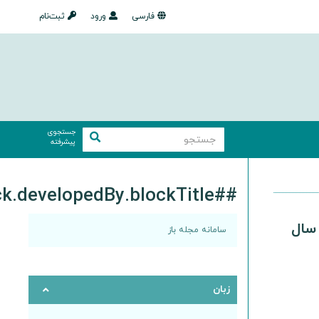
فارسی
ورود
ثبت‌نام
جستجوی
پیشرفته
##plugins.block.developedBy.blockTitle##
 سال
سامانه مجله باز
زبان