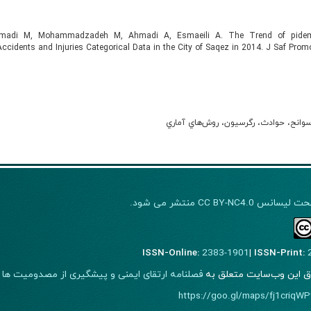
adi M, Mohammadzadeh M, Ahmadi A, Esmaeili A. The Trend of pidemiol
Accidents and Injuries Categorical Data in the City of Saqez in 2014. J Saf Promot
سوانح، حوادث، رگرسيون، روش‌هاي آماري
CC BY-NC4.0 منتشر می شود.
ISSN-Online:
2383-1901
|
ISSN-Print:
ق این وب‌سایت متعلق به
فصلنامه ارتقای ایمنی و پیشگیری از مصدومیت ها
ا
https://goo.gl/maps/fj1criq