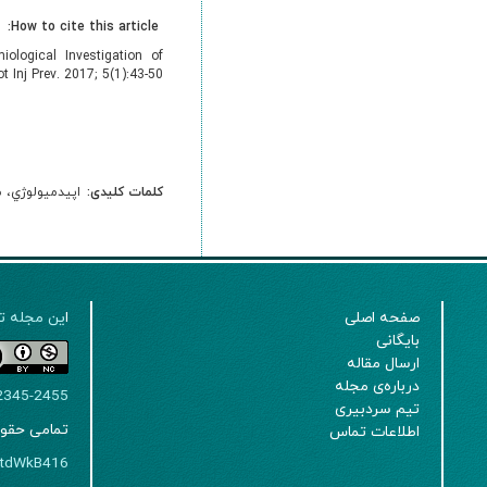
How to cite this article:
ogical Investigation of
 Inj Prev. 2017; 5(1):43-50.
کلمات کلیدی:
اپيدميولوژي، 
صفحه اصلی
ا
ین مجله تحت لیسانس 
بایگانی
ارسال مقاله
درباره‌ی مجله
2345-2455
تیم سردبیری
تمامی حقو
اطلاعات تماس
WPtdWkB416