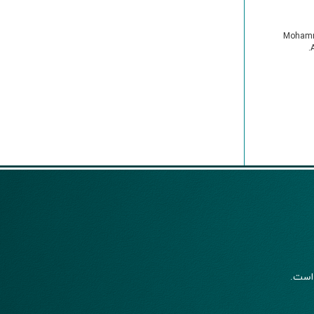
Mohamm
ست.