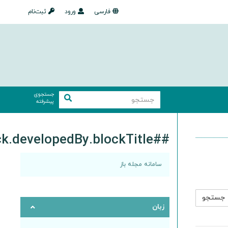
فارسی
ورود
ثبت‌نام
جستجوی
پیشرفته
##plugins.block.developedBy.blockTitle##
سامانه مجله باز
زبان