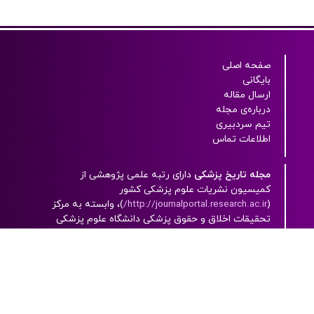
صفحه اصلی
بایگانی
ارسال مقاله
درباره‌ی مجله
تیم سردبیری
اطلاعات تماس
مجله تاریخ پزشکی
دارای رتبه علمی پژوهشی از
کميسيون نشريات علوم پزشکی کشور
(
http://journalportal.research.ac.ir/
)، وابسته به مرکز
تحقيقات اخلاق و حقوق پزشکی دانشگاه علوم پزشکی
شهیدبهشتی بوده و به صورت پیوسته منتشر می شود.
این مجله، یک مجله‌ الکترونيکی است که به زبان فارسی
به همراه چکيده انگليسی با دسترسی آزاد (open
access) چاپ می شود.