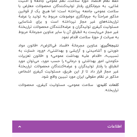
حفظ نظام اقتصاد حوزة سلامت، نظم عمومی جامعه و امنیت
غذایی، به جرم‌انگاری رفتار تولیدکنندگان محصولات معارض با
سلامت عمومی جامعه پرداخته‌ است؛ اما هیچ یک از قوانین
مذکور صراحتاً به جرم‌انگاری موضوعات مربوط به تولید یا عرضة
تراریخته‌های غیر مجاز نپرداخته است و برای شناسایی
مسئولیت کیفری تولیدگران و عرضه‌کنندگان محصولات تراریختة
غیر مجاز می‌بایست به انطباق آن با سایر عناوین مجرمانة مربوط
به صیانت از حوزة سلامت اقدام نمود.
نتیجه‌گیری:
عناوین مجرمانة «افساد فی‌الارض»، «قانون مواد
خوردنی و آشامیدنی و آرایشی و بهداشتی»، «ورود خسارت به
تسبیب»، «اقدام علیه بهداشت عمومی» و «قانون تعزیرات
حکومتی امور بهداشتی و درمانی» را حسب مورد، می‌توان مورد
انطباق با رفتار تولیدگران و عرضه‌کنندگان محصولات تراریختة
غیر مجاز قرار داد تا از این طریق، مسئولیت کیفری اشخاص
مذکور در نظام حقوقی ایران مورد تبیین واقع شود.
کلمات کلیدی:
سلامت عمومی، مسئولیت کیفری، محصولات
تراریخته.
اطلاعات