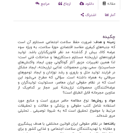
مقاله
دانلود
ارجاع
مراجع
آمار
اشتراک
چکیده
زمینه و هدف:
ضرورت حفظ سلامت اجتماعی مستلزم آن است
که جنبه‌های کیفری مفاسد اقتصادی حوزة سلامت، به ویژه سوء
عرضه کالا، بیش از گذشته مد نظر قانون‌گذاران باشد. تولید
فراورده‌های تراریخته مستلزم دستکاری‌ها و مداخلات فنی است؛
لذا همین تغییرات مزبور آثار گوناگونی چون ایجاد واکنش‌های
حساسیت‌زا، سمی بودن محصولات غذایی تراریخته، ایجاد مشکل
در فرایند تولید مثل و باروری و رشد نوزادان و ایجاد تومورهای
سرطانی به همراه داشته ‌است. سؤالی که مطرح می‌شود این
است که در نظام حقوقی ایران معاصر، مسئولیت تولیدگران و
عرضه‌کنندگان محصولات تراریختة غیر مجاز بر کدام‌یک از
عناوین مجرمانه قابل انطباق است؟
مواد و روش‌ها:
نوع مطالعه حاضر مروری است و منابع مورد
استفاده شامل کتب حقوقی و پزشکی و مقالات و تحقیقات
مرتبط با موضوع تحقیق است که به شیوة توصیفی ـ تحلیلی
مرور شده‌اند.
یافته‌ها:
در نظام حقوقی ایران قوانین مختلفی با هدف پیشگیری
و مقابله با تهدیدکنندگان سلامت اجتماعی و غذایی کشور و برای