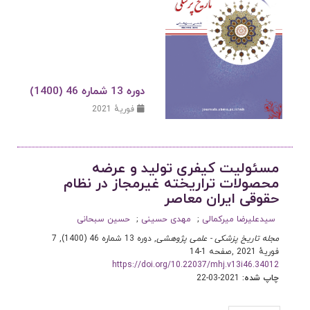
دوره 13 شماره 46 (1400)
فوریهٔ 2021
مسئولیت کیفری تولید و عرضه
محصولات تراریخته غیرمجاز در نظام
حقوقی ایران معاصر
سیدعلیرضا میرکمالی
مهدی حسینی
حسین سبحانی
مجله تاریخ پزشکی - علمی پژوهشی
, دوره 13 شماره 46 (1400), 7
فوریهٔ 2021
,
صفحه 1-14
https://doi.org/10.22037/mhj.v13i46.34012
چاپ شده:
2021-03-22