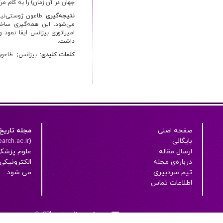
جهان در آن زمان) را به کام م
نتیجه‌گیری:
طاعون ژوستی‌نین
می‌شود. این همه‌گیری ساخ
امپراتوری بیزانس ایفا نمود 
داشت.
کلمات کلیدی:
بیزانس
طاعون
صفحه اصلی
مجله تاریخ
بایگانی
(
arch.ac.ir/
ارسال مقاله
علوم پزشک
درباره‌ی مجله
تیم سردبیری
می شود.
اطلاعات تماس
قدرت یافته از
OJSPlus