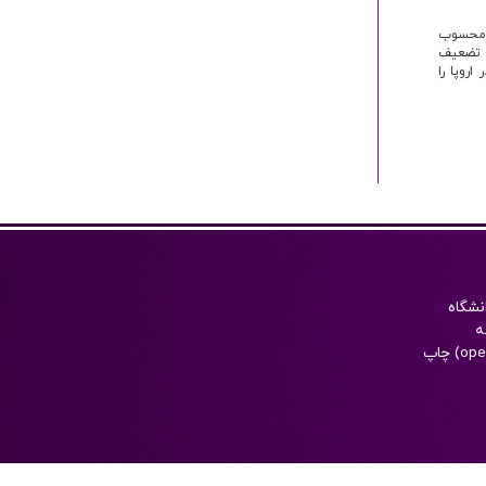
ی محسوب
ر تضعیف
روپا را
نشگاه
‌
الکترونيکی است که به زبان فارسی به همراه چکيده انگليسی با دسترسی آزاد (open access) چاپ