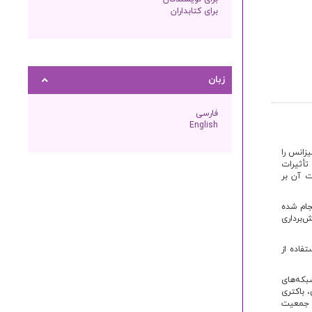
برای کتابداران
زبان
فارسی
English
 بیزانس را
تأثیرات
ت آن بر
جام شده
ش‌برداری
فاده از
بکه‌های
 باکتری
Y بود که تا حدود سال ۷۵۰ میلادی به‌‌ صورت دوره‌ای شیوع یافت و حدود ۵۰ میلیون نفر (معادل ۲۶٪ جمعیت