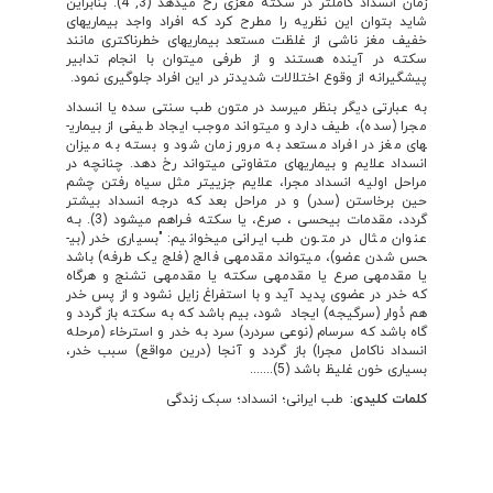
زمان انسداد کامل­تر در سکته مغزی رخ می­دهد (3, 4). بنابراین
شاید بتوان این نظریه را مطرح کرد که افراد واجد بیماری­های
خفیف مغز ناشی از غلظت مستعد بیماری­های خطرناک­تری مانند
سکته در آینده هستند و از طرفی می­توان با انجام تدابیر
پیشگیرانه از وقوع اختلالات شدیدتر در این افراد جلوگیری نمود.
به عبارتی دیگر بنظر می­رسد در متون طب سنتی سده یا انسداد
مجرا (سده)، طیف دارد و می­تواند موجب ایجاد طیفی از بیماری­
های مغز در افراد مستعد به مرور زمان شود و بسته به میزان
انسداد علایم و بیماری­های متفاوتی می‏تواند رخ دهد. چنانچه در
مراحل اولیه انسداد مجرا، علایم جزیی‏تر مثل سیاه رفتن چشم
حین برخاستن (سدر) و در مراحل بعد که درجه انسداد بیشتر
گردد، مقدمات بی­حسی ، صرع، یا سکته فـراهم می‏شود (3). بـه
عنوان مثال در متـون طب ایـرانی می­خوانیم: "بسيارى خدر (بی­
حس شدن عضو)، می­تواند مقدمه‏ى فالج (فلج یک طرفه) باشد
يا مقدمه‏ى صرع يا مقدمه‏ى سكته‏ يا مقدمه‏ى تشنج و هرگاه
كه خدر در عضوى پديد آيد و با استفراغ زايل نشود و از پس خدر
هم دُوار (سرگیجه) ایجاد شود، بيم باشد كه به سكته‏ باز گردد و
گاه باشد كه سرسام (نوعی سردرد) سرد به خدر و استرخاء (مرحله
انسداد ناکامل مجرا) باز گردد و آنجا (درین مواقع) سبب خدر،
بسيارى خون غليظ باشد (5).......
کلمات کلیدی:
طب ایرانی؛ انسداد؛ سبک زندگی