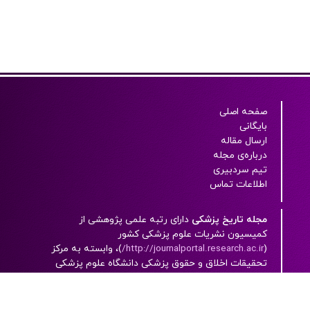
صفحه اصلی
بایگانی
ارسال مقاله
درباره‌ی مجله
تیم سردبیری
اطلاعات تماس
مجله تاریخ پزشکی
دارای رتبه علمی پژوهشی از
کميسيون نشريات علوم پزشکی کشور
(
http://journalportal.research.ac.ir/
)، وابسته به مرکز
تحقيقات اخلاق و حقوق پزشکی دانشگاه علوم پزشکی
شهیدبهشتی بوده و به صورت پیوسته منتشر می شود.
این مجله، یک مجله‌ الکترونيکی است که به زبان فارسی
به همراه چکيده انگليسی با دسترسی آزاد (open