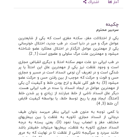
آمار
اشتراک
چکیده
سردبیر محترم
یکی از اختلالات مغز، سکته مغزی است که یکی از شایع­ترین
عوامل مرگ و میر در دنیا است. در طب جدید، اختلال خون‏رسانی
یکی از مهمترین عوامل اثرگذار در اختلال عملکرد عضو شناخته
می‏شود و مهمترین علت مرگ سلولی و عضوی است (1, 2).
در طب ایرانی دو علت مهم سکته امتلا و دیگری انقباض مجاری
است و وجود غلظت نیز یکی از مهمترین علل این امتلأ یا پر
شدگی است و در تعریف آن نوعی انسداد است در مسیر و مجاری
حس و قوت و حرکت که موجب از بین رفتن حس و حرکت عضو
می­شود (3). به طور کلی غلیظ و لزج بودن خلط و کیفیت آن یکی
از مهم‏ترین عوامل در ایجاد انسداد یا سده در طب ایرانی هست.
دیگر علل انسداد ناشی از خلط عبارتند از: زيادي و پر شدن خلط
(امتلأ)، ايجاد ورم يا ريح توسط خلط، یا بواسطه كيفيت قابض
آن خلط (3, 4).
با کمی توجه به متون طب ایرانی بنظر می­رسد بتوان طیف
درجاتی از انسداد مجاری ثانویه به غلظت را بین بیماری­های
مختلف مغز و اعصاب پیدا نمود (3)، یعنی یسته به درجه
انسداد مجاری ثانویه به غلظت، بیماری­ها می­تواند خفیف­تر باشد
مانند سردرد و سرگیجه ناشی از غلظت تا در نهایت که به مرور