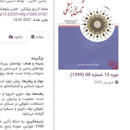
یحیی آقایی
بهنام حبیبی درگا
مجله تاریخ پزشکی - علمی پژوهش
org/10.22037/mhj.v12i00.31921
چاپ شده:
2021-01-16
مقاله
دانلود
ا
چکیده
زمینه و هدف:
نهادهای بین‌ا
نهادهای رسمی و غیررسمی وجو
تحولات زمانه است. هدف پژوه
دوره 12 شماره 00 (1399)
مواد و روش‌ها:
روش مورد است
شهریور 2020
شیوه اسنادی و کتابخانه‌ای م
یافته‌ها:
نهاد داوری امروزه ا
است. عضویت و پذیرش در آنا
اختلافات حقوقی در مسائل مخ
حقوقی نهاد داوری و سیطره برخ
گرفته می‌شود.
نتیجه‌گیری: