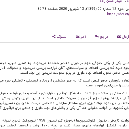
ه
حیدر حسن زاده
ی
, دوره 12 شماره 00 (1399), 13 شهریور 2020
,
صفحه 73-85
https://doi.
رجاع
مراجع
آمار
اشتراک
لمللی یکی از ارکان حقوقی مهم در دوران معاصر شناخته می‌شوند. به همین دلیل، مجموع
د دارند که بررسی اهداف و سیاست‌های آنان نیازمند بررسی تاریخچه و تحولات آنان 
ش حاضر، تحول اهداف نهاد داوری در پرتو تحولات تاریخی این نهاد است.
فاده پژوهش حاضر کیفی است که به طور مشخص از رویکرد توصیفی - تحلیلی بهره می‌ب
طالب را جمع‌آوری نموده است.
ز حالت سنتی و ساده خارج شده و به شکل توافقی و قراردادی درآمده و دارای قواعد حقوق
ن نیازمند بهنجارسازی قوانین و مقررات داخلی است تا از این طریق بتوان بخش 
تلف را حل نمود. نهاد داوری دارای ساختار سازمانی مشخصی نیست. همچنین تفسیرپذیر
ی کشورها بر قواعد حقوقی عام آن یکی از چالش‌های نهاد داوری و مانعی برای فراگیری آ
به لحاظ تأثیر حوادث تاریخی، پذیرش کنوانسیون‌ها (به‌ویژه کنوانسیون 1958 نیویو
1958، قوانین نمونه راجع به داوری، تشکیل نهادهای داوری، بحران نفت در دهه 1970، رشد و