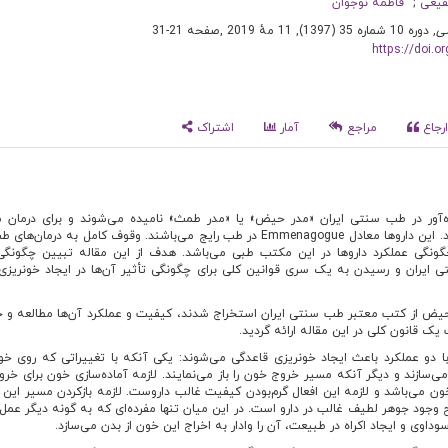
فیعی
فاطمه نوجوان
ی
, دوره 10 شماره 35 (1397), 11 مهٔ 2019
,
صفحه 21-31
https://doi.
رجاع
مراجع
آمار
اشتراک
‌آور در طب سنتی ایران «مدر حیض» یا «مدر طمث» نامیده می‌شوند و برای درمان مو
احتباس حیض تجویز می‌شوند. این داروها معادل Emmenagogue در طب رایج می‌باشند. وقوف کامل به در
چگونگی عملکرد داروها در این مکتب طبی می‌باشد. هدف از این مقاله تبیین چگونگی
تی ایران و رسیدن به یک سری قوانین کلی برای چگونگی تأثیر آن‌ها در ایجاد خونریزی
یض از کتب معتبر طب سنتی ایران استخراج شدند، کیفیت و عملکرد آن‌ها مطالعه و ج
یک قانون کلی در این مقاله ارائه گردید.
دو عملکرد باعث ایجاد خونریزی قاعدگی می‌شوند: یکی آنکه با تغییراتی که روی خو
می‌سازند و دیگر آنکه مسیر خروج خون را باز می‌نمایند. لازمه آماده‌سازی خون برای خرو
می‌باشد و لازمه این افعال گرم‌بودن کیفیت غالب داروست. لازمه بازکردن مسیر این
ح وجود جوهر لطیف غالب در دارو است. در این میان تنها مفرده‌ای که به گونه دیگر عمل 
وداوی و ایجاد اکراه در طبیعت، آن را وادار به اخراج این خون از بدن می‌سازد.