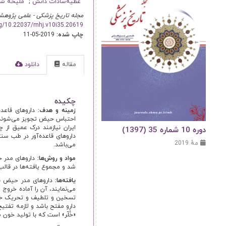
عطیه‌سادات دانش
ملیحه ش
مجله تاریخ پزشکی - علمی پژوهش
org/10.22037/mhj.v10i35.20619
چاپ شده:
2019-05-11
مقاله
دانلود
ا
چکیده
زمینه و هدف:
داروهای قاعده
ایران نیازمند درک عمیق از 
دوره 10 شماره 35 (1397)
داروهای قاعده‌آور در طب سن
مهٔ 2019
می‌باشد.
مواد و روش‌ها:
داروهای مدر ح
شد و مجموع یافته‌ها در قالب 
یافته‌ها:
داروهای مدر حیض با 
می‌نمایند، آن را آماده خروج 
تسخین و تلطیف و تحریک خون 
دارو مفتح باشد و لازمه تفتی
«خُلّر» است که با تولید خون س