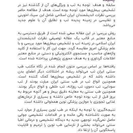
سابقه و هدف: توجه به تب و ویژگی‌های آن از گذشته نیز در
تشخیص بیماری‌ها مورد توجه بوده است. هدف از مطالعه حاضر
بررسی نظرات اندیشمندان ایران اسلامی شامل ابن سینا، اخوینی
و تفلیسی در زمینه پدیده تب و تطابق آن با علوم جدید
می‌باشد.
روش بررسی: در این مقاله سعی شده است از طریق دسترسی به
منابع معتبر در قالب یک مقاله توصیفی نظرات اندیشمندان
ایران اسلامی در زمینه تب و تشخیص بیماری‌ها مورد بررسی و با
علم پزشکی امروز مقایسه گردد. جهت این کار با استفاده از کلید
واژه‌های مناسب و جستجوی الکترونیکی و دستی در منابع معتبر
اطلاعات گرداوری و به هدف محوری پژوهش پرداخته شده است.
یافته‌ها: بر اساس بررسی متون انجام شده در نگاه مکتب طب
سنتی ایران تب می‌تواند ریشه در اختلالات دیگر اعضای بدن
داشته باشد که در تشخیص بیماری‌ها کمک کننده است.
همچنین انواع تب در طب سنتی ایران عبارت بودند از تب
سودایی، تب دموی، تب روزانه، تب خلطی و انواع دیگر بودند.
همچنین طب سنتی به معاینه دقیق بیمار و هر آنچه مربوط به
بروز قبل از تب بوده توجه خاص داشته و بسیاری از درمان‌های
غذایی تجویزی با موازین پزشکی نوین همخوانی داشته است.
نتیجه‌گیری: با توجه به اینکه در طب نوین بسیاری از موارد تب
به صورت ناشناخته باقی مانده و در اقدامات تشخیصی جوابی
حاصل نمی‌گردد توجهی جدید به دیدگاه تشخیصی و درمانی اطبا
سنتی می‌تواند بخشی از نارسایی طب نوین را ترمیم و قابلیت
پاسخگویی آن را ارتقا داد.