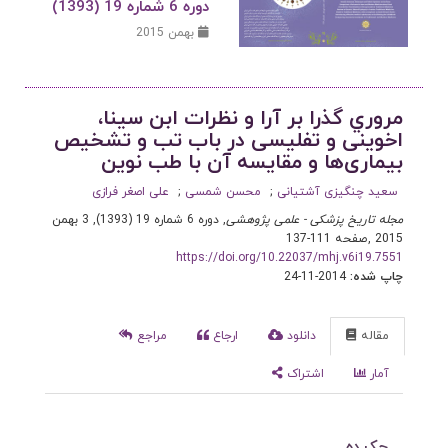
دوره 6 شماره 19 (1393)
بهمن 2015
مروري گذرا بر آرا و نظرات ابن سینا،
اخوینی و تفلیسی در باب تب و تشخیص
بیماری‌ها و مقایسه آن با طب نوین
سعید چنگیزی آشتیانی
محسن شمسی
علی اصغر فرازی
مجله تاریخ پزشکی - علمی پژوهشی
, دوره 6 شماره 19 (1393), 3 بهمن
2015
,
صفحه 111-137
https://doi.org/10.22037/mhj.v6i19.7551
چاپ شده:
2014-11-24
مقاله
دانلود
ارجاع
مراجع
آمار
اشتراک
چکیده