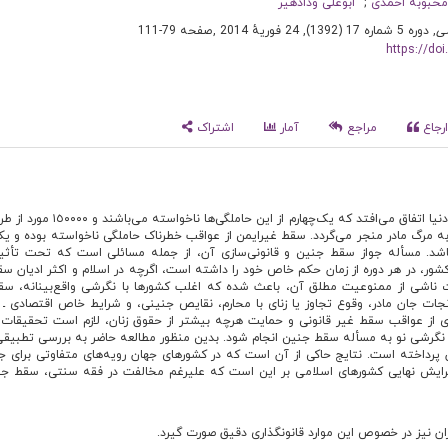
حبوبه احمدی
ابوعلی ودادهیر
ی
, دوره 5 شماره 17 (1392), 24 فوریهٔ 2014
,
صفحه 79-111
https://do
رجاع
مراجع
آمار
اشتراک
روزانه ٩١٠٠٠٠ مورد حاملگی در دنیا اتفاق می‌افتد که یک‌چهارم از این
ی‌یابند که ٥٠٠ مورد به مرگ مادر منجر می‌گردد. سقط غیرایمن از عواقب خطرناک حاملگی ناخواسته بوده و ی
اشد. مسأله جواز سقط جنین و قانونی‌سازی آن، از جمله مسائلی است که تحت تأثی
ر، در هر دوره از زمان حکم خاص خود را داشته است، اگرچه در اسلام و اکثر ادیان س
اشی از ممنوعیت مطلق آن، باعث شده که اغلب کشورها با نگرشی واقع‌بینانه، س
 نجات جان مادر، وقوع تجاوز یا زنای با محارم، نقایص جنینی، و شرایط خاص اقتصادی ـ 
ری از عواقب سقط غیر قانونی و حمایت هرچه بیشتر از حقوق زنان، لازم است تحقیقات
 نگرشی نو به مسأله سقط جنین انجام شود. بدین منظور مطالعه حاضر به بررسی تطبیقی
رداخته است. نتایج حاکی از آن است که در کشورهای جهان رویه‌های متفاوتی برای ج
ایش نهایی کشورهای اسلامی بر این است که علیرغم مخالفت در فقه سنتی، سقط جنی
ران نیز در خصوص این موارد قانونگذاری دقیق صورت گیرد.