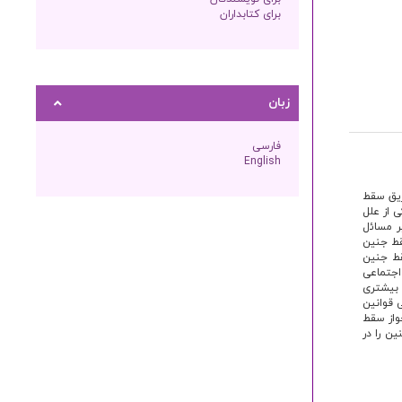
برای کتابداران
زبان
فارسی
English
 حاملگی‌ها ناخواسته می‌باشند و ١٥٠٠٠٠ مورد از طریق سقط
کی از علل
ر مساﺋل
قط جنین
قط جنین
اجتماعی
 بیشتری
 قوانین
واز سقط
ن را در