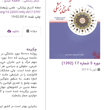
سحر رستمی
فاطمه عبدی
م
مجله تاریخ پزشکی - علمی پژوهش
i.org/10.22037/mhj.v5i17.5797
چاپ شده:
2014-02-19
مقاله
دانلود
ا
چکیده
خاتمه م
مهم مرگ و مير مادران مي‌ب
دوره 5 شماره 17 (1392)
شرعی، حقوقی و سیاسی هر کشو
فوریهٔ 2014
منع شده است، ولی مشکلات ن
قانونمند را در شرایطی مانند
اجازه دهند. به منظور جلوگی
جهت وضع یا تعدیل قوانین با
سقط جنین در کشورهای جهان پ
جنین برگزیده شده است و گر
مواردی مجاز بشمارند.
بنابراین بهتر است در کشور ای