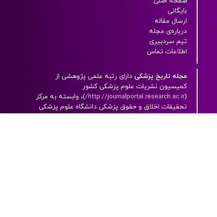
صفحه اصلی
بایگانی
ارسال مقاله
درباره‌ی مجله
تیم سردبیری
اطلاعات تماس
مجله تاریخ پزشکی
دارای رتبه علمی پژوهشی از
کميسيون نشريات علوم پزشکی کشور
(
http://journalportal.research.ac.ir/
)، وابسته به مرکز
تحقيقات اخلاق و حقوق پزشکی دانشگاه علوم پزشکی
شهیدبهشتی بوده و به صورت پیوسته منتشر می شود.
این مجله، یک مجله‌ الکترونيکی است که به زبان فارسی
به همراه چکيده انگليسی با دسترسی آزاد (open
access) چاپ می شود.
قدرت یافته از
OJSPlus