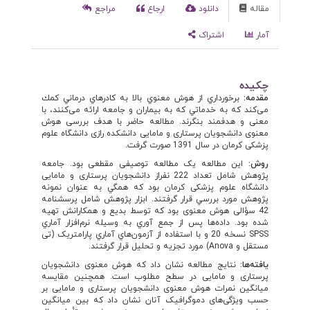
مقاله
دانلود
ارجاع
مراجع
آمار
اشتراک
چکیده
مقدمه
:
برخورداري از هوش معنوي بالا به كادرهاي درماني كمك
می‌كند که به خدماتي كه به بيماران و جامعه ارائه می‌كنند، با
معنی و هدفمند بنگرند. مطالعه حاضر با هدف بررسی هوش
معنوی دانشجویان پرستاری و مامایی دانشکده رازی دانشگاه علوم
پزشکی کرمان در سال 1391 صورت گرفت.
روش
:
این مطالعه یک مطالعه توصیفی مقطعی بود. جامعه
پژوهش شامل تعداد 222 نفراز دانشجویان پرستاری و مامایی
دانشگاه علوم پزشکی کرمان بود که همگي به عنوان نمونه
پژوهش مورد بررسي قرار گرفتند. ابزار پژوهش شامل پرسشنامه
42 سؤالی هوش معنوی بود که توسط بدیع و همکارانش تهیه
شده بود. داده‌ها پس از جمع آوري به وسيله نرم‌افزار آماري
SPSS نسخه 20 و با استفاده از آزمو‌ن‌هاي آماري پارامتریک (تی
مستقل و Anova) مورد تجزيه و تحليل قرار گرفتند.
یافته‌ها
:
نتايج مطالعه نشان داد که هوش معنوی دانشجویان
پرستاری و مامایی در سطح مطلوب است. همچنین مقایسه
میانگین نمرات هوش معنوی دانشجویان پرستاری و مامایی بر
حسب ویژگی‌های دموگرافیک آنان نشان داد که بين ميانگين