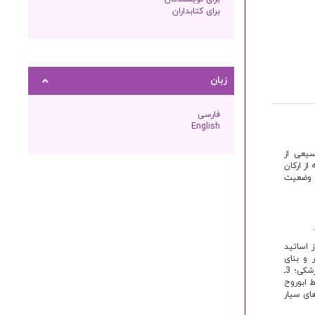
برای کتابداران
زبان
فارسی
English
ا 552 قمری بر بخش وسیعی از
از ارکان
ی وضعیت
 اساتید
و وزرا به تعمیر و بنای
بیمارستان‌ها و وقف درآمد حاصله از اجاره دکان‌ها و باغات در جهت هزینه بیماران حاضر در بیمارستان‌ها و آموزش پزشکی؛ 3ـ
 ابوروح
ن‌های سیار