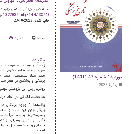
نصرت‌اله طاهرخانی
کوروش ف
مجله تاریخ پزشکی - علمی پژوهش
org/10.22037/mhj.v14i47.38743
چاپ شده:
2022-10-23
مقاله
دانلود
ا
چکیده
زمینه و هدف:
سرزمین‌های خلافت شرقی از جمل
مهم سپاه سلجوقیان بود، رج
دوره 14 شماره 47 (1401)
پزشکی و پزشکان در عصر سلاج
ژوئیهٔ 2022
روش:
روش این پژوهش توصیفی 
ملاحظات اخلاقی:
در تمام مرا
یافته‌ها:
1ـ وجود پزشکان مت
تألیف و تدوین بسیاری از کت
است.