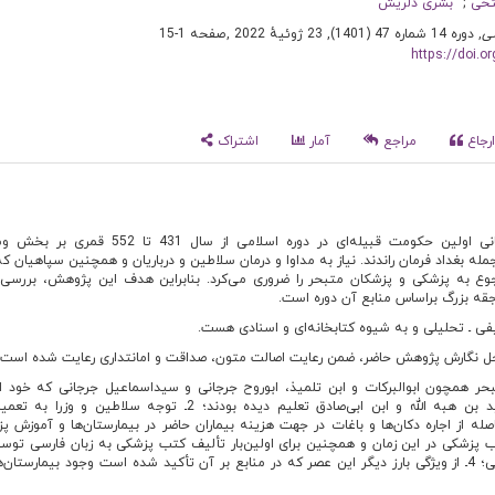
تحی
بشری دلریش
ی
, دوره 14 شماره 47 (1401), 23 ژوئیهٔ 2022
,
صفحه 1-15
https://doi.
رجاع
مراجع
آمار
اشتراک
سلجوقیان بانی اولین حکومت قبیله‌ای در دوره اسلامی از سال 431 ت
ه بغداد فرمان راندند. نیاز به مداوا و درمان سلاطین و درباریان و همچنین سپاهیان که 
وع به پزشکی و پزشکان متبحر را ضروری می‌کرد. بنابراین هدف این پژوهش، بررس
قه بزرگ براساس منابع آن دوره است.
ـ تحلیلی و به شیوه کتابخانه‌ای و اسنادی هست.
حل نگارش پژوهش حاضر، ضمن رعایت اصالت متون، صداقت و امانتداری رعایت شده است.
بحر همچون ابوالبرکات و ابن تلمیذ، ابوروح جرجانی و سیداسماعیل جرجانی که خود از
بزرگی چون ابن سینا و سعید بن ‌هبه الله و ابن ‌ابی‌صادق تعلیم دیده بودند؛ 2ـ توجه سلاطین 
ب پزشکی در این زمان و همچنین برای اولین‌بار تألیف کتب پزشکی به زبان فارسی توسط
جرجانی و سیداسماعیل جرجانی؛ 4ـ از ویژگی بارز دیگر این عصر که در منابع بر آن تأکید شده است وجود بیمارستا