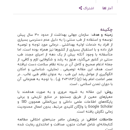
آمار
اشتراک
چکیده
زمینه و هدف:
سازمان جهانی بهداشت از حدود ۳۰ سال پیش
توسعه و استفاده از طب سنتی را به دلیل عدم دسترسی بسیاری
از افراد به خدمات اولیه بهداشتی ـ درمانی مورد توجه و توصیه
قرار داده و با استقبال بسیاری از کشورها نیز همراه بوده است، اما
متأسفانه با وجود آنکه بیش از یک دهه از احیای مجدد طب
سنتی در کشور می‌گذرد، هنوز به رشد و شکوفایی لازم و کافی، از
جمله ادغام صحیح و کامل آن در بدنه نظام سلامت دست نیافته
است. هدف این مقاله توصیفی ـ تحلیلی، شناسایی و امکان
الگوگیری از عوامل رشد این طب ـ به عنوان نظام طبی غالب ـ در
عصر امامت امام رضا (ع) (۱۸۳-۲۰۳ ق.) ـ با توجه به همزمانی آن
با دوران تمدن اسلامی ـ است.
روش:
این مقاله به شیوه مروری و به صورت هدفمند با
معیارهای معین از طریق جستجو در منابع تاریخی و برخی
پایگاه‌های اطلاعات علمی داخلی و بین‌المللی همچون SID و
Google Scholar با واژگان کلیدی مرتبط، بدون اعمال محدودیت
زمانی نگارش یافته است.
ملاحظات اخلاقی:
در پژوهش حاضر جنبه‌های اخلاقی مطالعه
کتابخانه‌ای شامل اصالت متون، صداقت و امانتداری رعایت شده
است.