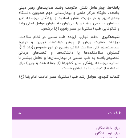
یافته‌ها:
چهار عامل نقش حکومت وقت، هدایت‌های رهبر دینی
جامعه، جایگاه مراکز علمی و بیمارستانی مهم همچون دانشگاه
جندی‌شاپور و در نهایت نقش اساتید و پزشکان برجسته غیر
مسلمان مسیحی و هندی را می‌توان به عنوان عوامل اصلی رشد
و شکوفایی طب (سنتی) در عصر رضوی (ع) برشمرد.
نتیجه‌گیری:
ادغام تجارب ارزنده طب سنتی در نظام سلامت،
نیازمند حمایت بیش ‌از پیش دولت‌ها، تبیین و ترویج
سیاست‌های کلی سلامت ابلاغی رهبری در این خصوص (بند 12)،
گسترش سلامتکده‌ها یا دانشکده‌ها و تخت‌های درمانی
تخصیص‌یافته به طب سنتی در بیمارستان‌ها و تعامل بیشتر با
اساتید برجسته پزشکی سایر کشورها (از جمله هند و چین) برای
استفاده از تجارب مفید ایشان هست.
کلمات کلیدی:
عوامل رشد طب (سنتی)؛ عصر امامت امام رضا (ع)
اطلاعات
برای خوانندگان
برای نویسندگان