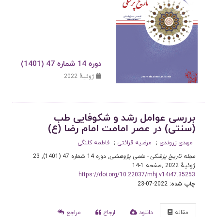
دوره 14 شماره 47 (1401)
ژوئیهٔ 2022
بررسی عوامل رشد و شکوفایی طب
(سنتی) در عصر امامت امام رضا (ع)
مهدی زروندی
مرضیه قرائتی
فاطمه کلنگی
مجله تاریخ پزشکی - علمی پژوهشی
, دوره 14 شماره 47 (1401), 23
ژوئیهٔ 2022
,
صفحه 1-14
https://doi.org/10.22037/mhj.v14i47.35253
چاپ شده:
2022-07-23
مقاله
دانلود
ارجاع
مراجع