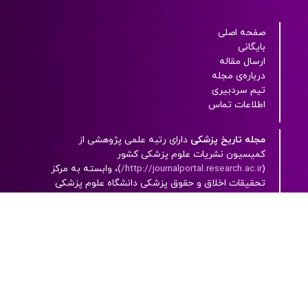
صفحه اصلی
بایگانی
ارسال مقاله
درباره‌ی مجله
تیم سردبیری
اطلاعات تماس
مجله تاریخ پزشکی
دارای رتبه علمی پژوهشی از
کميسيون نشريات علوم پزشکی کشور
(
http://journalportal.research.ac.ir/
)، وابسته به مرکز
تحقيقات اخلاق و حقوق پزشکی دانشگاه علوم پزشکی
شهیدبهشتی بوده و به صورت پیوسته منتشر می شود.
این مجله، یک مجله‌ الکترونيکی است که به زبان فارسی
به همراه چکيده انگليسی با دسترسی آزاد (open
access) چاپ می شود.