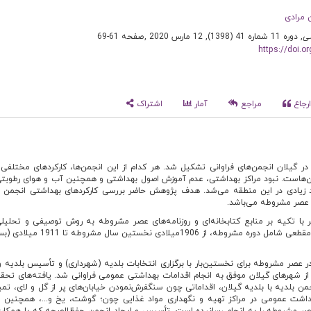
مرادی
ی
, دوره 11 شماره 41 (1398), 12 مارس 2020
,
صفحه 61-69
https://doi.
رجاع
مراجع
آمار
اشتراک
 در گیلان انجمن‌های فراوانی تشکیل شد. هر کدام از این انجمن‌ها، کارکردهای مختلفی 
من‌هاست. نبود مراکز بهداشتی، عدم آموزش اصول بهداشتی و همچنین آب و هوای رطوبتی
د زیادی در این منطقه می‌شد. هدف پژوهش حاضر بررسی کارکردهای بهداشتی انجمن بل
 عصر مشروطه می‌باشد.
ا تکیه بر منابع کتابخانه‌ای و روزنامه‌های عصر مشروطه به روش توصیفی و تحلیلی 
انجام شده است. این مطالعه مقطعی شامل دوره مشروطه، از 1906میل
ر عصر مشروطه برای نخستین‌بار با برگزاری انتخابات بلدیه (شهرداری) و تأسیس بلدیه 
از شهرهای گیلان موفق به انجام اقدامات بهداشتی عمومی فراوانی شد. یافته‌های تحق
من بلدیه با بلدیه گیلان، اقداماتی چون سنگفرش‌نمودن خیابان‌های پر از گل و لای، تم
داشت عمومی در مراکز تهیه و نگهداری مواد غذایی چون؛ گوشت، یخ و...، همچنین ن