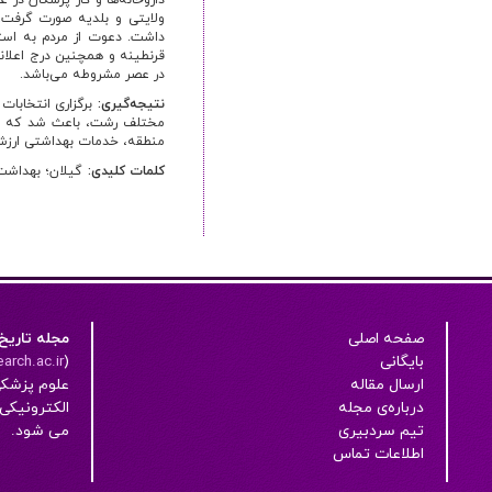
داروخانه‌ها و کار پزشکان در
ولایتی و بلدیه صورت گرفت،
داشت. دعوت از مردم به است
قرنطینه و همچنین درج اعلان
در عصر مشروطه می‌باشد.
نتیجه‌گیری:
برگزاری انتخاب
مختلف رشت، باعث شد که انجم
منطقه، خدمات بهداشتی ارزشمن
کلمات کلیدی:
گیلان؛ بهداشت
صفحه اصلی
مجله تاریخ
بایگانی
(
arch.ac.ir/
ارسال مقاله
علوم پزشک
درباره‌ی مجله
تیم سردبیری
می شود.
اطلاعات تماس