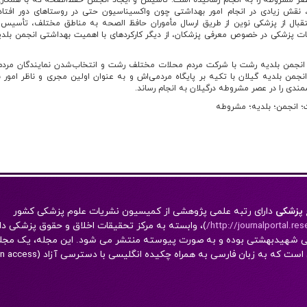
 عصر مشروطه را به انجام رسانیده است. تأسیس و ایجاد انجمن حفظ‌الصحه که با همکار
 نقش زیادی در انجام امور بهداشتی چون واکسیناسیون حتی در روستاهای دور افتاد
قبال از پزشکی نوین از طریق ارسال مأموران حافظ الصحه به مناطق مختلف، تأسیس 
ات پزشکی در خصوص معرفی پزشکان، از دیگر کارکردهای با اهمیت بهداشتی انجمن بلدی
ات انجمن بلدیه رشت با شرکت مردم محلات مختلف رشت و انتخاب‌شدن نمایندگان مرد
ن بلدیه گیلان با تکیه بر پایگاه مردمی‌اش و به عنوان اولین مجری و ناظر امور 
دی را در عصر مشروطه درگیلان به انجام رساند.
؛ انجمن؛ بلدیه؛ مشروطه
 پزشکی
دارای رتبه علمی پژوهشی از کميسيون نشريات علوم پزشکی کشور
http://journalportal.rese
)، وابسته به مرکز تحقيقات اخلاق و حقوق پزشکی دا
ی شهیدبهشتی بوده و به صورت پیوسته منتشر می شود. این مجله، یک مجله