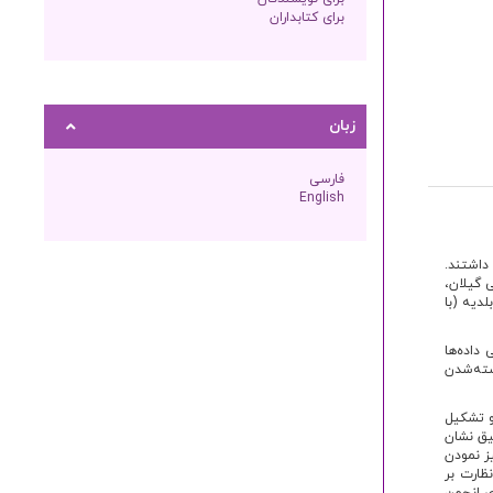
برای کتابداران
زبان
فارسی
English
داشتند.
 گیلان،
دیه (با
داده‌ها
ادی نخستین سال مشروطه تا 1911 میلادی (بسته‌شدن
و تشکیل
یق نشان
یز نمودن
ظارت بر