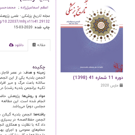
اعظم اسماعیل‌زاده
محمدحسن 
مجله تاریخ پزشکی - علمی پژوهش
org/10.22037/mhj.v11i41.29132
چاپ شده:
2020-03-15
مقاله
دانلود
ا
چکیده
زمینه و هدف:
در عصر قاجار،
دوره 11 شماره 41 (1398)
انجمن بلدیه یکی از این انج
سالانه باعث مرگ و میر افرا
مارس 2020
تکیه برانجمن بلدیه رشت) در
مواد و روش‌ها:
پژوهش حاضر ب
مجلس دوم) می‌باشد.
یافته‌ها:
انجمن بلدیه گیلان د
انجمن حفظ‌الصحه در بسیاری 
داد که با نظارت و همکاری انج
حمام‌های عمومی و اجرای به