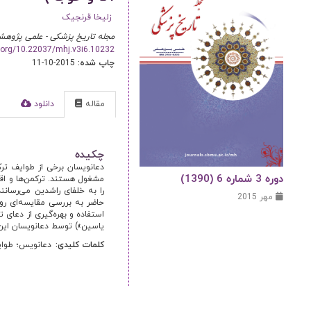
زلیخا قرنجیک
مجله تاریخ پزشکی - علمی پژوهش
i.org/10.22037/mhj.v3i6.10232
چاپ شده:
2015-10-11
مقاله
دانلود
ا
چکیده
دعانویسان برخی از طوایف تر
دوره 3 شماره 6 (1390)
مشغول هستند. ترکمن‌ها و اقو
را به خلفای راشدین می‌رسانند
مهر 2015
حاضر به بررسی مقایسه‌ای رو
استفاده و بهره‌گیری از دعای
یاسین») توسط دعانویسان این
کلمات کلیدی:
دعانویس؛ طوای