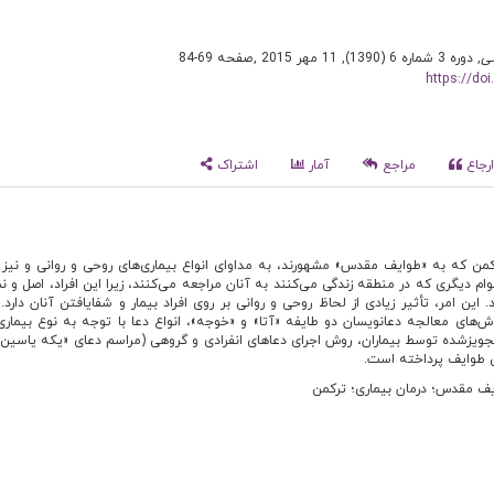
ی
, دوره 3 شماره 6 (1390), 11 مهر 2015
,
صفحه 69-84
https://do
رجاع
مراجع
آمار
اشتراک
کمن که به «طوایف مقدس» مشهورند، به مداوای انواع بیماری‌های روحی و روانی و نیز
ام دیگری که در منطقه زندگی می‌کنند به آنان مراجعه می‌کنند، زیرا این افراد، اصل و 
. این امر، تأثیر زیادی از لحاظ روحی و روانی بر روی افراد بیمار و شفایافتن آنان دار
ش‌های معالجه دعانویسان دو طایفه «آتا» و «خوجه»، انواع دعا با توجه به نوع بیمار
 تجویزشده توسط بیماران، روش اجرای دعاهای انفرادی و گروهی (مراسم دعای «یکه یاسین»
 طوایف پرداخته است.
ف مقدس؛ درمان بیماری؛ ترکمن