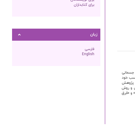
برای کتابداران
زبان
فارسی
English
 جسمانی
نسب خود
د. پژوهش
ی و روش
 و «قرق