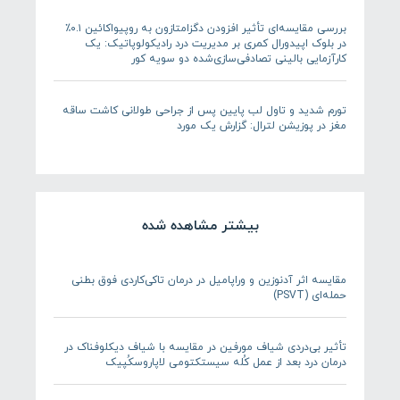
بررسی مقایسه‌ای تأثیر افزودن دگزامتازون به روپیواکائین ۰.۱٪
در بلوک اپیدورال کمری بر مدیریت درد رادیکولوپاتیک: یک
کارآزمایی بالینی تصادفی‌سازی‌شده دو سویه کور
تورم شدید و تاول لب پایین پس از جراحی طولانی کاشت ساقه
مغز در پوزیشن لترال: گزارش یک مورد
بیشتر مشاهده شده
مقایسه اثر آدنوزین و وراپامیل در درمان تاکی‌کاردی فوق بطنی
حمله‌ای (PSVT)
تأثیر بی‌دردی شیاف مورفین در مقایسه با شیاف دیکلوفناک در
درمان درد بعد از عمل کُله ‌سیستکتومی لاپاروسکُپیک