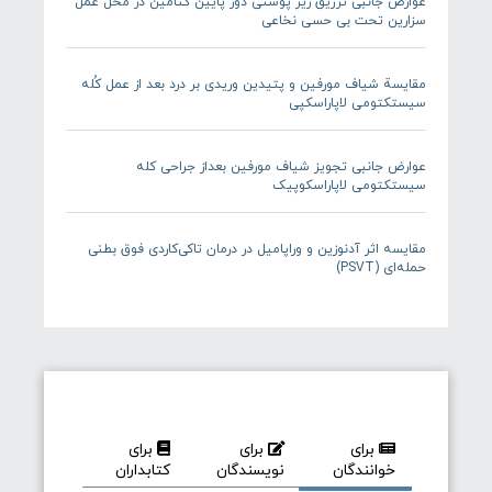
عوارض جانبی تزریق زیر پوستی دوز پایین کتامین در محل عمل
سزارین تحت بی حسی نخاعی
مقایسة شیاف مورفین و پتیدین وریدی بر درد بعد از عمل کُله
سیستکتومی لاپاراسکپی
عوارض جانبی تجویز شیاف مورفین بعداز جراحی کله
سیستکتومی لاپاراسکوپیک
مقایسه اثر آدنوزین و وراپامیل در درمان تاکی‌کاردی فوق بطنی
حمله‌ای (PSVT)
برای
برای
برای
خوانندگان
نویسندگان
کتابداران