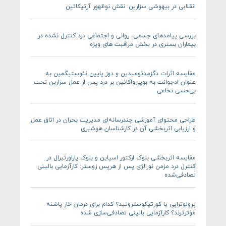
انقلابی در بیهوشی سزارین: نقش نوظهور آرتیکائین
بررسی پیامدهای جسمی، روانی و اجتماعی درد کنترل نشده در
بیماران بستری در بخش مراقبت های ویژه
مقایسه اثرات دگزمدتومیدین و دوز پایین نئوستیگمین به
عنوان ادجوانت به بوپی‌واکائین بر درد پس از عمل سزارین تحت
بی‌حسی نخاعی
طراحی محتوای آموزشی چندرسانه‌ای مدیریت بحران در اتاق عمل
و ارزیابی اثربخشی آن در کارشناسان هوشبری
مقایسه اثربخشی بلوک ارکتور اسپاین و بلوک پاراورتبرال در
کنترل درد مزمن نورالژی پس از هرپس زوستر: کارآزمایی بالینی
تصادفی‌شده
پرولوتراپی یا کورتیکوستروئید؟ کدام برای درمان خار پاشنه
مؤثرترند؟ کارآزمایی بالینی تصادفی‌سازی شده