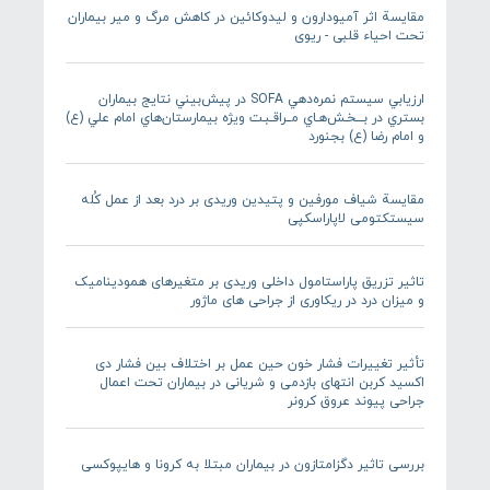
مقایسة اثر آمیودارون و لیدوکائین در کاهش مرگ و میر بیماران
تحت احیاء قلبی - ریوی
ارزيابي سيستم نمره‌دهي SOFA در پيش‌بيني نتايج بيماران
بستري در بـــخـش‌هـاي مــراقـبـت وي‍ژه بيمارستان‌هاي امام علي (ع)
و امام رضا (ع) بجنورد
مقایسة شیاف مورفین و پتیدین وریدی بر درد بعد از عمل کُله
سیستکتومی لاپاراسکپی
تاثیر تزریق پاراستامول داخلی وریدی بر متغیرهای همودینامیک
و میزان درد در ریکاوری از جراحی های ماژور
تأثیر تغییرات فشار خون حین عمل بر اختلاف بین فشار دی
اکسید کربن انتهای بازدمی و شریانی در بیماران تحت اعمال
جراحی پیوند عروق کرونر
بررسی تاثیر دگزامتازون در بیماران مبتلا به کرونا و هایپوکسی