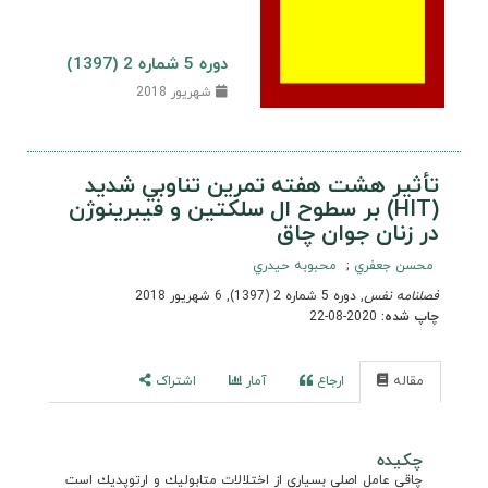
دوره 5 شماره 2 (1397)
شهریور 2018
تأثير هشت هفته تمرين تناوبي شديد
(HIT) بر سطوح ال سلكتين و فيبرينوژن
در زنان جوان چاق
محسن جعفري
محبوبه حيدري
فصلنامه نفس
, دوره 5 شماره 2 (1397), 6 شهریور 2018
چاپ شده:
2020-08-22
مقاله
ارجاع
آمار
اشتراک
چکیده
چاقي عامل اصلي بسياري از اختلالات متابوليك و ارتوپديك است