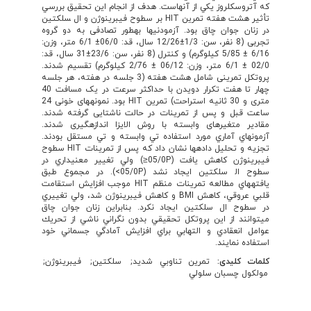
كه آتروسكلروز يكي از آنهاست. هدف از انجام اين تحقيق بررسي
تأثير هشت هفته تمرين HIT بر سطوح فيبرينوژن و ال ‍سلكتين
در زنان جوان چاق بود. آزمودنی‍ها به‍طور تصادفی به دو گروه
تجربی (8 نفر، سن: 1/3±12/26 سال، قد: 06/0± 6/1 متر، وزن:
6/16 ± 5/85 کیلوگرم) و کنترل (8 نفر، سن: 23/6±31 سال، قد:
02/0 ± 6/1 متر، وزن: 06/12 ± 2/76 کیلوگرم) تقسیم شدند.
پروتکل تمرینی شامل هشت هفته (3 جلسه در هفته، هر جلسه
چهار تا هفت تکرار دویدن با حداکثر سرعت در یک مسافت 40
متری و 30 ثانیه استراحت) تمرین HIT بود. نمونه‍های خونی 24
ساعت قبل و پس از تمرینات در حالت ناشتایی گرفته شدند.
مقادیر متغیرهای وابسته با روش الایزا اندازه‍گیری شدند.
آزمون‍هاي آماري مورد استفاده تي وابسته و تي مستقل بودند.
تجزیه و تحلیل داده‍ها نشان داد كه پس از تمرينات HIT سطوح
فيبرينوژن كاهش يافت (05/0P≤) ولي تغيير معني­داري در
سطوح ال‍ سلكتين ايجاد نشد (05/0P>). در مجموع طبق
يافته‍هاي مطالعه تمرينات منظم HIT موجب افزايش استقامت
قلبي عروقي، كاهش BMI و كاهش فيبرينوژن شد، ولي تغييري
در سطوح ال سلكتين ايجاد نكرد. بنابراين زنان جوان چاق
مي‍توانند از اين پروتكل تحقيقي بدون نگراني ناشي از تحريك
عوامل انعقادي و التهابي براي افزايش آمادگي جسماني خود
استفاده نمايند.
کلمات کلیدی:
تمرين تناوبي شدید
سلكتين
فيبرينوژن
مولكول چسبان سلولي