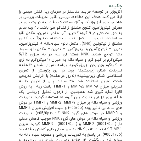
چکیده
آنژیوژنز در توسعه فرایند متاستاز در سرطان ریه نقش مهمی را
ایفا می کند. هدف این مطالعه، بررسی تاثیر تمرینات ورزشی بر
شاخص های آنژیوژنیک و آنژیوستاتیک بافت ریه در رت های در
معرض نیتروزآمین کتون مشتق از تنباکو می باشد. 45 رت سالم
به طور تصادفی در ۹ گروه کنترل، آب مقطر، تمرین، مکمل نانو
سیاه-دانه، تمرین + مکمل نانو- سیاه-دانه، نیتروزآمین کتون
مشتق از نیکوتین (NNK)، مکمل نانو- سیاه-دانه + نیتروزآمین،
تمرین + نیتروزآمین و نیتروزآمین + تمرین + مکمل نانو- سیاه-
دانه توزیع شدند. NNK هفته ای سه بار به میزان 5/12
میکروگرم بر کیلو گرم و سیاه دانه به میزان ۱۰ میکروگرم به ازای
هر کیوگرم وزن بدن تزریق گردید. برنامه تمرینی شامل ۱۲ هفته
تمرینات شنای زیربیشینه بود. در این پژوهش از تمرین
استقامتی شنای زیر-بیشینه (۵ روز در هفته) با افزایش تدریجی
شدت تمرین استفاده شد. ۴۸ ساعت پس از اخرین جلسه
تمرینی میزان MMP-2، MMP-9 و TIMP-1 بافت ریه به روش
الایزا اندازه گیری شد. همچنین، از آزمون تحلیل واریانس یک
طرفه برای ارزیابی تفاوت بین گروه ها استفاده گردید. تمرینات
ورزشی و سیاه دانه بر میزان MMP-2، MMP-9 و TIMP-1 در موش
های سالم بی تاثیر بوده (05/0p>) و سبب افزایش میزان MMP-2
و MMP-9 در موش های گروه NNK گردید(05/0p≤). تمرینات
ورزشی و سیاه دانه در موش های گروه NNK موجب کاهش معنی
دار MMP-2 (0001/0p=) و MMP-9 (0001/0p=) گردید. میزان
TIMP-1 که تحت تاثیر NNK به طور معنی داری کاهش یافته بود
(0001/0p=)، در پاسخ به تمرینات ورزشی و مصرف سیاه دانه به
سطح نرمال برگشت. ۱۲ هفته تمرینات شنای زیر بیشینه و