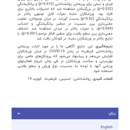
فردی و تیمی برای پریشانی ‏روانشناختی ‏(0.010=‏p‏) و برانگيختگي‏
(0.032=‏p‏)‏ در بزرگسالان مشاهده شد ‏که امتیازات بالاتری ‏برای
افراد بود. ورزشکاران‏ نخبه نمرات قابل توجهی بالاتر در
برانگيختگي (0.02=‏p‏) بدست ‏آوردند. ‏در میان نوجوانان، تفاوت
معنی‌داری بین جنسیت در متغیر برانگيختگي و اجتناب
‏(0.009‏=‏p‏)‏، با نمرات بالاتر در مردان ‏مشاهده شد. اختلاف
معنی‌داری بین سطح رقابت برای متغیر افكار ‏مزاحم ‏(0.001=‏p‏)‏، با
نتایج بالاتر در ورزشکاران نخبه‏، در کودکان یافت شد.‏
نتیجه‌­گیری:
این نتایج آگاهی ما را در مورد اثرات پریشانی
روانشناختی قرنطینه در زمان ‏COVID-19‎‏ در میان ‏ورزشکاران
افزایش می‌دهد و پیشنهاد می‌شود که پروتکل‌های خاصی برای
بهزیستی و سلامت ورزشکاران در ‏طی زمان شروع فعالیتهای
ورزشی آنها، با توجه به جنسیت، نوع ورزش و سطح رقابتی
استفاده شود.‏
کلمات کلیدی:
روانشناختی
استرس
قرنطینه
کووید 19
زبان
English