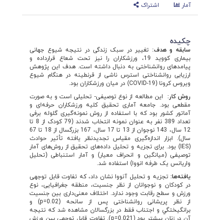
آمار
اشتراک
چکیده
سابقه و هدف:
تغییر در سبک زندگی در نتیجه شیوع جهانی
بیماری کووید 19، ورزشکاران را نیز تحت شعاع قرارداده و
پیامدهای روان­شناختی به دنبال داشته است.‏ هدف این پژوهش
ارزیابی روانشناختی استرس ناشی از قرنطینه در هنگام شیوع
ویروس کرونا ‏‏(‏COVID-19‎‏) در میان ‏ورزشکاران بود. ‏
روش کار:
این مطالعه از نوع توصیفی- تحلیلی است و به صورت
مقطعی بود. جامعه آماری تحقیق کلیه ورزشکاران حرفه‌ای و
آماتور کشور بود که با استفاده از روش نمونه‌گیری گلوله برفی
تعداد 389 نفر به ‏عنوان ‏نمونه انتخاب شدند (‏79 کودک از 8 تا
12 سال، 143 نوجوان از 13 تا 17 سال، 167 ‏بزرگسال از 18 تا ‏‏67
سال). ابزار اندازه‌گیری مقياس تجديدنظر يافته تأثير حوادث
(‏IES‏) بود. برای تجزیه و تحلیل ‏داده‌های تحقیق از روش‌های ‏آمار
توصیفی (میانگین و انحراف معیار) و آمار استنباطی (تحلیل
واریانس ‏یک طرفه انووا) ‏استفاده شد.
یافته‌­ها:
تجزیه و تحلیل آنووا نشان داد، که تفاوت قابل توجهی
در کودکان و نوجوانان از نظر جنسیت، منطقه ‏جغرافیایی، نوع
ورزش ‏و سطح رقابت وجود ندارد. اختلاف معنی‌داری بین جنسیت
از نظر پریشانی ‏روانشناختی پس از سانحه ‏(0.02=‏p‏) ‏و
‏برانگيختگي و اجتناب فقط در بزرگسالان مشاهده شد که نتیجه
‏آن در زنان بیشتر بود (0.021=‏p‏). تفاوت قابل توجهی ‏بین ورزش