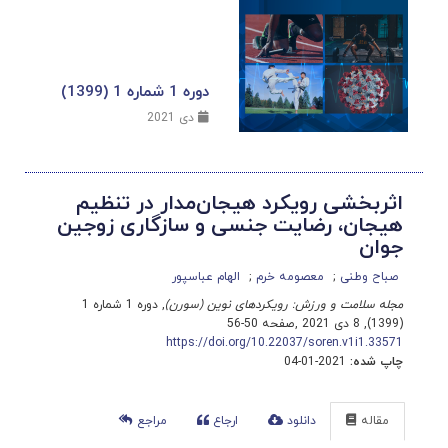
دوره 1 شماره 1 (1399)
دی 2021
اثربخشی رویکرد هیجان‌مدار در تنظیم
هیجان، رضایت جنسی و سازگاری زوجین
جوان
صباح وطنی
معصومه خرم
الهام عباسپور
مجله سلامت و ورزش: رویکردهای نوین (سورن)
, دوره 1 شماره 1
(1399), 8 دی 2021
,
صفحه 50-56
https://doi.org/10.22037/soren.v1i1.33571
چاپ شده:
2021-01-04
مقاله
دانلود
ارجاع
مراجع