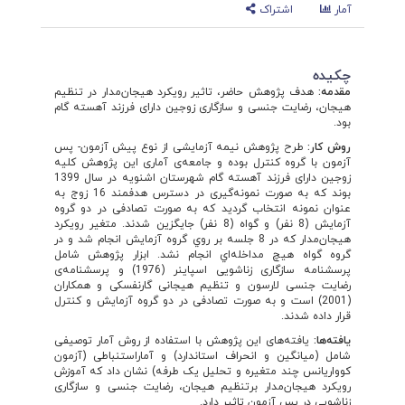
آمار
اشتراک
چکیده
مقدمه:
هدف پژوهش حاضر، تاثير رویکرد هیجان‌مدار در تنظیم
هیجان، رضایت جنسی و سازگاری زوجین دارای فرزند آهسته گام
بود.
روش کار:
طرح پژوهش نیمه آزمایشی از نوع پيش آزمون- پس
آزمون با گروه كنترل بوده و جامعه‌ی آماری این پژوهش کلیه
زوجین دارای فرزند آهسته گام شهرستان اشنویه در سال 1399
بوند که به صورت نمونه‌گیری در دسترس هدفمند 16 زوج به
عنوان نمونه انتخاب گردید که به صورت تصادفی در دو گروه
آزمايش (8 نفر) و گواه (8 نفر) جايگزين شدند. متغير رویکرد
هیجان‌مدار که در 8 جلسه بر روي گروه آزمايش انجام شد و در
گروه گواه هيچ مداخله‌اي انجام نشد. ابزار پژوهش شامل
پرسشنامه سازگاری زناشویی اسپاینر (1976) و پرسشنامه‌ی
رضایت جنسی لارسون و تنظیم هیجانی گارنفسکی و همکاران
(2001) است و به صورت تصادفی در دو گروه آزمایش و کنترل
قرار داده شدند.
یافته‌ها:
یافته‌های این پژوهش با استفاده از روش آمار توصیفی
شامل (میانگین و انحراف استاندارد) و آماراستنباطی (آزمون
کوواریانس چند متغیره و تحلیل یک طرفه) نشان داد که آموزش
رویکرد هیجان‌مدار برتنظیم هیجان، رضایت جنسی و سازگاری
زناشویی در پس آزمون تاثیر دارد.