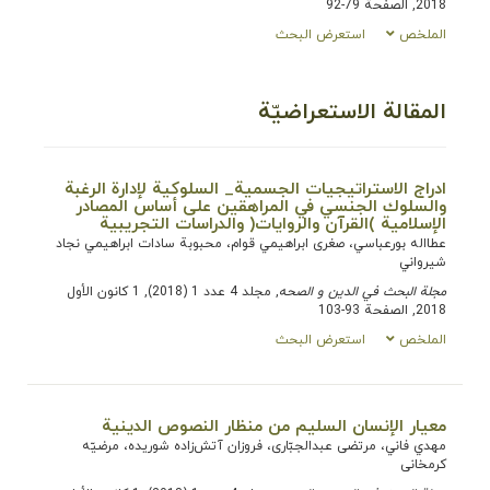
2018, الصفحة 79-92
الملخص
استعرض البحث
المقالة الاستعراضيّة
ادراج الاستراتيجيات الجسمية_ السلوكية لإدارة الرغبة
والسلوك الجنسي في المراهقين على أساس المصادر
الإسلامية )القرآن والروايات( والدراسات التجريبية
عطااله بورعباسي، صغرى ابراهيمي قوام، محبوبة سادات ابراهيمي نجاد
شيرواني
مجلة البحث في الدین و الصحه
, مجلد 4 عدد 1 (2018), 1 كانون الأول
2018, الصفحة 93-103
الملخص
استعرض البحث
معيار الإنسان السليم من منظار النصوص الدينية
مهدي فاني، مرتضی عبدالجبّاری، فروزان آتش‌زاده شوريده، مرضيّه
کرمخانی