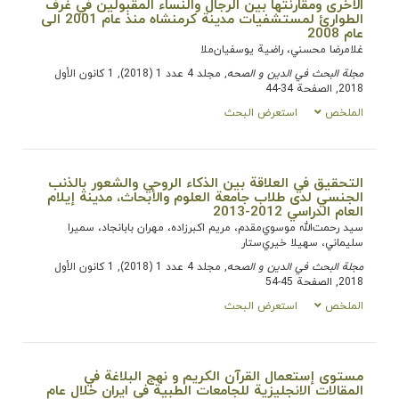
الأخرى ومقارنتها بين الرجال والنساء المقبولين في غرف
الطوارئ لمستشفيات مدينة كرمنشاه منذ عام 2001 الى
عام 2008
غلامرضا محسني، راضیة یوسفیان‌ملا
مجلة البحث في الدین و الصحه
, مجلد 4 عدد 1 (2018), 1 كانون الأول
2018, الصفحة 34-44
الملخص
استعرض البحث
التحقيق في العلاقة بين الذكاء الروحي والشعور بالذنب
الجنسي لدى طلاب جامعة العلوم والأبحاث، مدينة إيلام
العام الدراسي 2012-2013
سید رحمت‌الله موسوي‌مقدم، مریم اکبرزاده، مهران بابانجاد، سمیرا
سلیماني، سهيلا خیري‌ستار
مجلة البحث في الدین و الصحه
, مجلد 4 عدد 1 (2018), 1 كانون الأول
2018, الصفحة 45-54
الملخص
استعرض البحث
مستوى إستعمال القرآن الکریم و نهج البلاغة في
المقالات الانجلیزیة للجامعات الطبیة في ايران خلال عام