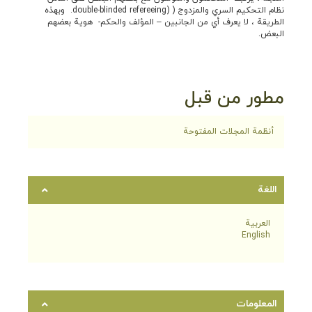
نظام التحکیم السري والمزدوج ( (double-blinded refereeing. وبهذه
الطریقة ، لا یعرف أي من الجانبین – المؤلف والحکم- هویة بعضهم
البعض.
مطور من قبل
أنظمة المجلات المفتوحة
اللغة
العربية
English
المعلومات