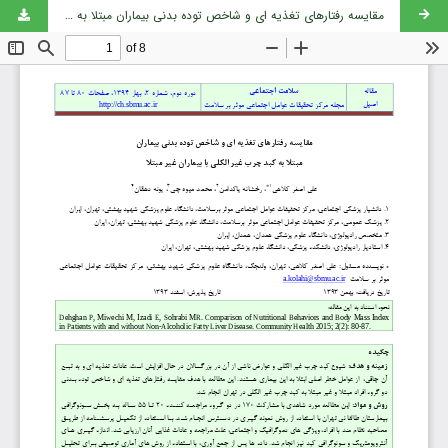
مقایسه رفتارهای تغذیه ای و شاخص توده بدنی بیماران مبتلا به کبد چرب غیر الکلی با بیماران غیر مبتلا