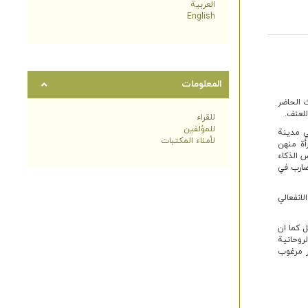
العربية
English
المعلومات
 الحاضر
للعنف.
للقراء
للمؤلفين
ي مدينة
لأمناء المكتبات
اجعن مراكز الرعاية الاجتماعية عام 2014 ومن بين هؤلاء النساء تم اختيار 70 مرأة منهن
 الذكاء
ضارب في
انفعالي
ل كما ان
لروحانية
ر مرغوب