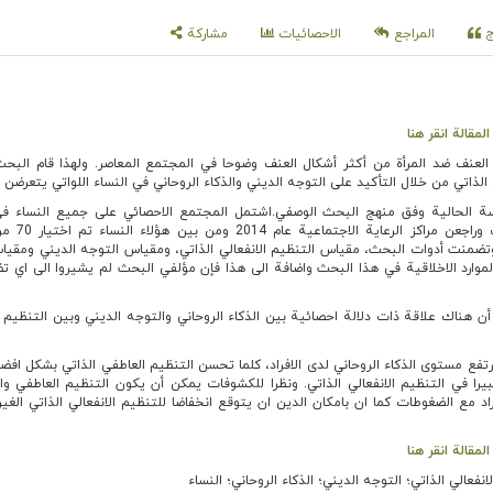
اج
المراجع
الاحصائيات
مشاركة
مقالة انقر هنا
العنف ضد المرأة من أكثر أشكال العنف وضوحا في المجتمع المعاصر. ولهذا قام البحث
 الذاتي من خلال التأكيد على التوجه الديني والذكاء الروحاني في النساء اللواتي يتعرضن 
ة الحالية وفق منهج البحث الوصفي.اشتمل المجتمع الاحصائي على جميع النساء ف
مشهد واللواتي تعرضن للعنف ور
وتضمنت أدوات البحث، مقياس التنظيم الانفعالي الذاتي، ومقياس التوجه الديني ومقياس
لموارد الاخلاقية في هذا البحث واضافة الى هذا فإن مؤلفي البحث لم يشيروا الى اي ت
 هناك علاقة ذات دلالة احصائية بين الذكاء الروحاني والتوجه الديني وبين التنظيم ال
ارتفع مستوى الذكاء الروحاني لدى الافراد، كلما تحسن التنظيم العاطفي الذاتي بشكل افض
بيرا في التنظيم الانفعالي الذاتي. ونظرا للكشوفات يمكن أن يكون التنظيم العاطفي وا
د مع الضغوطات كما ان بامكان الدين ان يتوقع انخفاضا للتنظيم الانفعالي الذاتي الغي
مقالة انقر هنا
انفعالي الذاتي؛ التوجه الديني؛ الذكاء الروحاني؛ النساء