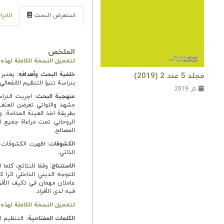
استعرض البحث
الادر
الملخص
لتحميل النسخة الكاملة لهذه ال
خلفية البحث وأهدافه
:
يعتبر 
مجلد 5 عدد 2 (2019)
بدراسة تنبؤ التنظيم الانفعالي
تار 2019
منهجية البحث:
اجريت الدراس
بطريقة اخذ العينة المتاحة. 
الروحاني. تمت مراعاة جميع ا
المصالح.
الكشوفات:
اظهرت الكشوفات أن
الذاتي.
الاستنتاج:
وفقا للنتائج، كلما 
للتوجه الديني الداخلي اثرا ك
عاملان مهمان في تكيف الأفرا
فيه لدى الأفراد.
لتحميل النسخة الكاملة لهذه ال
الكلمات المفتاحية:
التنظيم ال