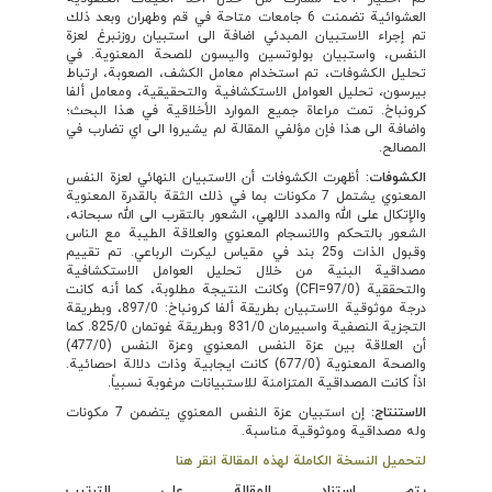
العشوائية تضمنت 6 جامعات متاحة في قم وطهران وبعد ذلك
تم إجراء الاستبيان المبدئي اضافة الى استبيان روزنبرغ لعزة
النفس، واستبيان بولوتسين واليسون للصحة المعنوية. في
تحليل الكشوفات، تم استخدام معامل الكشف، الصعوبة، ارتباط
بيرسون، تحليل العوامل الاستكشافية والتحقيقية، ومعامل ألفا
كرونباخ. تمت مراعاة جميع الموارد الأخلاقية في هذا البحث؛
واضافة الى هذا فإن مؤلفي المقالة لم يشيروا الى اي تضارب في
المصالح.
الكشوفات:
أظهرت الكشوفات أن الاستبيان النهائي لعزة النفس
المعنوي يشتمل 7 مكونات بما في ذلك الثقة بالقدرة المعنوية
والإتكال على الله والمدد الالهي، الشعور بالتقرب الى الله سبحانه،
الشعور بالتحكم والانسجام المعنوي والعلاقة الطيبة مع الناس
وقبول الذات و25 بند في مقياس ليكرت الرباعي. تم تقييم
مصداقية البنية من خلال تحليل العوامل الاستكشافية
والتحققية (97/0=CFI) وكانت النتيجة مطلوبة، كما أنه كانت
درجة موثوقية الاستبيان بطريقة ألفا كرونباخ: 897/0، وبطريقة
التجزية النصفية واسبيرمان 831/0 وبطريقة غوتمان 825/0. كما
أن العلاقة بين عزة النفس المعنوي وعزة النفس (477/0)
والصحة المعنوية (677/0) كانت ايجابية وذات دلالة احصائية.
اذاً كانت المصداقية المتزامنة للاستبيانات مرغوبة نسبياً.
الاستنتاج:
إن استبيان عزة النفس المعنوي يتضمن 7 مكونات
وله مصداقية وموثوقية مناسبة.
لتحميل النسخة الكاملة لهذه المقالة انقر هنا
يتم استناد المقالة على الترتيب