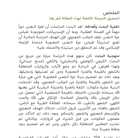
الملخص
لتحميل النسخة الكاملة لهذه المقالة انقر هنا
خلفية البحث وأهدافه
:
لقد اثبتت الدراسات أن لعزة النفس دوراً
مهماً في الصحة العقلية. وبما أن الإستبيانات الموجودة لقياس
عزة النفس تفقد الجانب المعنوي، فإن الهدف الدراسة الحالية أن
تضع استبياناً لقياس عزة النفس المعنوية متخذة الإتجاه
الإسلامي وقد تم التحقق من حيثيته والاعتماد عليه.
منهجية البحث:
كان منهج هذه الدراسة عبارة عن مزيج من
البحث الكيفي (الوصفي والتحليلي) والكمّي (مسح ميداني).
ولهذا الغرض، في البداية تم جمع الآيات والروايات المتعلقة
بالشعور بالقيمة والقدرة المعنوية ومن ثم تصنيفها وتحليلها،
وبعد ذلك تم تصميم بنية عزة النفس المعنوية التي هي عبارة
عن الشعور بالقيمة والقدرة من الجانب المعنوي، وقد اشتملت
البنية عشرة مكونات: الثقة بالقدرة والمنزلة البشرية التي وهبها
الله سبحانه للإنسان، الاعتقاد بالقيمة الشخصية التي تحصل من
خلال الإيمان بالله والاعمال الصالحة، الإتكال على الله والمدد
الالهي، الشعور بالتقرب لله سبحانه، العلاقة الطيبة مع الناس،
الشعور بالغناء من الآخرين، قبول الذات، امتلاک الهدف المعنوي
والإنسجام المعنوي والشعور بالتحكم. وبعد ذلك تم التأكد من
مضمون المكونات من قبل الخبراء في الروايات. وبالتالي تم
تحديد المعايير المتعلقة بكل مكون ومن ثم تم تصمیم بنود
ونقاط معينة عنه.
تم اختيار 204 مشارك من خلال أخذ العينات العنقودية